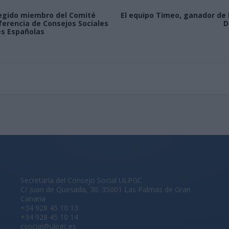
legido miembro del Comité
El equipo Timeo, ganador de 
ferencia de Consejos Sociales
D
es Españolas
Secretaría del Consejo Social ULPGC
C/ Juan de Quesada, 30. 35001 Las Palmas de Gran
Canaria
+34 928 45 10 13
+34 928 45 10 14
csocial@ulpgc.es