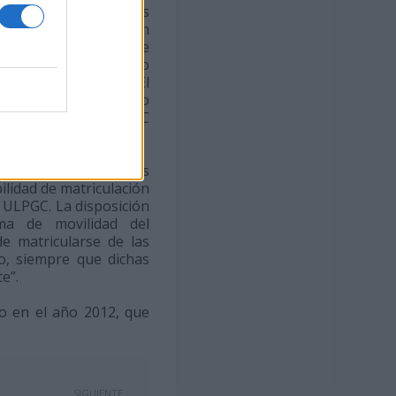
nferencia de Consejos
encia de la Comisión
financieros que recoge
 sistema universitario
s de todo el país. El
próximos meses de mayo
sejo Social de la ULPGC
de Expertos”.
 una disposición a las
ilidad de matriculación
 ULPGC. La disposición
ma de movilidad del
e matricularse de las
o, siempre que dichas
e”.
to en el año 2012, que
.
SIGUIENTE