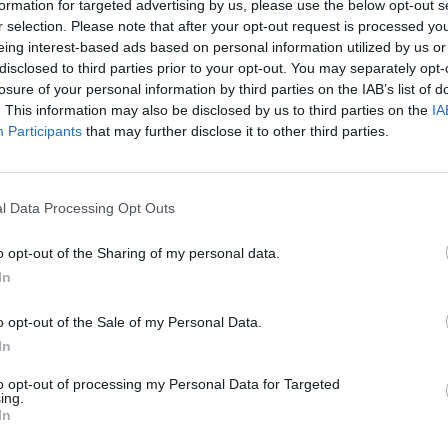
onocimiento y en las ventajas competitivas y potenciales 
formation for targeted advertising by us, please use the below opt-out s
, la ULPGC pretende adaptar sus investigaciones a esta nuev
r selection. Please note that after your opt-out request is processed y
eing interest-based ads based on personal information utilized by us or
as Anuales de la ULPGC
disclosed to third parties prior to your opt-out. You may separately opt-
losure of your personal information by third parties on the IAB’s list of
Plenaria de hoy viernes, el Consejo Social de la ULPGC h
. This information may also be disclosed by us to third parties on the
IA
ULPGC, tras haber sido objeto de revisión por el Servicio d
Participants
that may further disclose it to other third parties.
ión Institucional al respecto que destaca la valoración posi
ado presupuestario no financiero de la Universidad grancan
uros, de acuerdo con el Sistema Europeo de Cuentas Nacio
ejo Social corrobora que la ULPGC sigue, un año más, san
l Data Processing Opt Outs
 octavo año consecutivo. Además, “destacamos el ejercicio
e la ULPGC en un momento donde existe gran sensibilidad so
o opt-out of the Sharing of my personal data.
In
mbién señala como un hecho importante que la Universid
ación de 1,8 millones de euros en el año 2012, tenien
n donde se continuará llevando a cabo un recorte en e
o opt-out of the Sale of my Personal Data.
 Canarias para 2013”. En ese sentido, la Declaración Instit
In
versidad mantenga la prudente contención en el gasto cor
ncia en el gasto, formulada en los presupuestos de 2013,
to opt-out of processing my Personal Data for Targeted
ing.
dad presupuestaria”.
In
l orden del día, el Consejo Social de la ULPGC anunció que