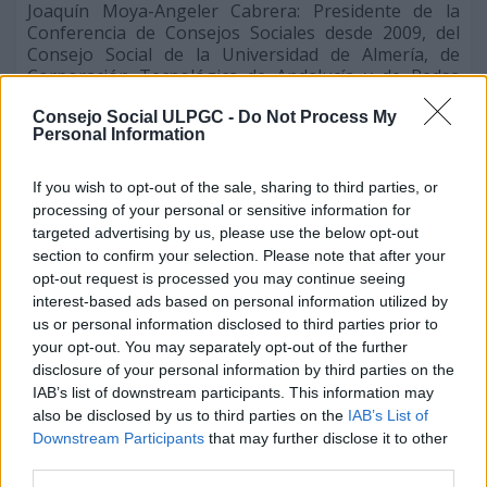
Joaquín Moya-Angeler Cabrera: Presidente de la
Conferencia de Consejos Sociales desde 2009, del
Consejo Social de la Universidad de Almería, de
Corporación Tecnológica de Andalucía y de Redsa
(Red Tecnológica de Servicios de Asistencia
Consejo Social ULPGC -
Do Not Process My
Sanitaria). Es licenciado en Matemáticas por la
Personal Information
Universidad Complutense de Madrid y realizó un
MBA en Massachussetts Institute of Technology
(MIT). Ha ocupado puestos directivos en IBE a nivel
If you wish to opt-out of the sale, sharing to third parties, or
nacional e internacional, y es miembro de consejos
processing of your personal or sensitive information for
asesores de empresas como Leche Pascual o Indra.
targeted advertising by us, please use the below opt-out
section to confirm your selection. Please note that after your
Julio Revilla-Saavedra: Vicepresidente primero de la
opt-out request is processed you may continue seeing
Conferencia desde 2009, Presidente del Consejo
interest-based ads based on personal information utilized by
Social de la Universidad de Huelva y de la empresa
us or personal information disclosed to third parties prior to
Chemtrol. Es Ingeniero Industrial por la Universidad
your opt-out. You may separately opt-out of the further
de Sevilla y empresario en diferentes sectores
disclosure of your personal information by third parties on the
(industrial, energético, alimentario). Ha tenido una
IAB’s list of downstream participants. This information may
fuerte vinculación en el sector del cerdo ibérico, en el
also be disclosed by us to third parties on the
IAB’s List of
que ha presidido el Grupo Consorcio de Jabugo y ha
Downstream Participants
that may further disclose it to other
ocupado la vicepresidencia de la Patronal Iberaice.
third parties.