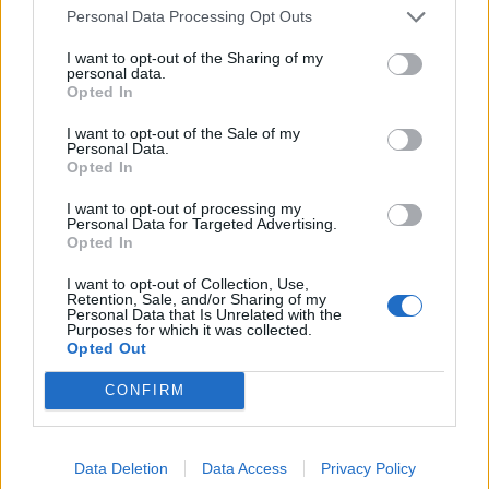
Ricardo Martí Fluxá. Vicepresidente de la
Personal Data Processing Opt Outs
Conferencia. Presidente del Consejo Social de la
Universidad Rey Juan Carlos, de Industrias de Tubo
I want to opt-out of the Sharing of my
Propulsores SA y del Instituto Tomás Pascual para la
personal data.
Nutrición y la Salud. Es licenciado en Derecho por la
Opted In
Complutense de Madrid y fue Secretario de Estado
de Seguridad. Ha desempeñado varios cargos en la
I want to opt-out of the Sale of my
Personal Data.
Administración Pública. En el área privada ha sido
Opted In
presidente de empresas como Marco Polo
Investments o Grupo MGO.
I want to opt-out of processing my
Personal Data for Targeted Advertising.
Antón Valero. Vocal de la Conferencia. Presidente del
Opted In
Consejo Social de la Universidad Rovira i Virgili, del la
región Iberica de la compañía Dow y vicepresidente
I want to opt-out of Collection, Use,
Retention, Sale, and/or Sharing of my
de la Federación de Empresas de la Industria Química
Personal Data that Is Unrelated with the
Española. Es licenciado en Ciencias Químicas por la
Purposes for which it was collected.
Opted Out
Universidad de Barcelona.
CONFIRM
Antonio Abril. Vocal de la Conferencia. Presidente del
Consejo Social de la Universidad de A Coruña,
Secretario General de Inditex y vicepresidente de la
Fundación Universidade da Coruña. Es licenciado en
Data Deletion
Data Access
Privacy Policy
Derecho por la Universidad de Oviedo y abogado del