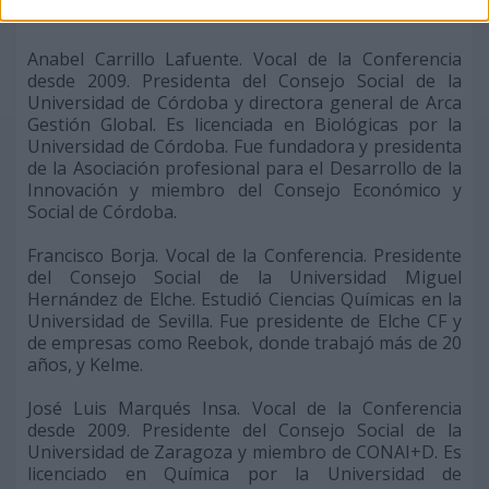
Estado.
Anabel Carrillo Lafuente. Vocal de la Conferencia
desde 2009. Presidenta del Consejo Social de la
Universidad de Córdoba y directora general de Arca
Gestión Global. Es licenciada en Biológicas por la
Universidad de Córdoba. Fue fundadora y presidenta
de la Asociación profesional para el Desarrollo de la
Innovación y miembro del Consejo Económico y
Social de Córdoba.
Francisco Borja. Vocal de la Conferencia. Presidente
del Consejo Social de la Universidad Miguel
Hernández de Elche. Estudió Ciencias Químicas en la
Universidad de Sevilla. Fue presidente de Elche CF y
de empresas como Reebok, donde trabajó más de 20
años, y Kelme.
José Luis Marqués Insa. Vocal de la Conferencia
desde 2009. Presidente del Consejo Social de la
Universidad de Zaragoza y miembro de CONAI+D. Es
licenciado en Química por la Universidad de