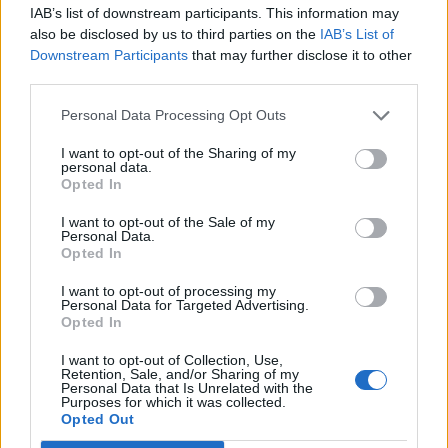
IAB’s list of downstream participants. This information may
enfrentaron en torno al siguiente tema de debate:
also be disclosed by us to third parties on the
IAB’s List of
‘¿Es sostenible el Estado de Bienestar en España?’.
Downstream Participants
that may further disclose it to other
La ULPGC es una de las pocas universidades públicas
third parties.
españolas que promueve esta Liga de Debate de
manera estable y periódica. El éxito de esta iniciativa
Personal Data Processing Opt Outs
se ha visto recompensado este año con el Premio
I want to opt-out of the Sharing of my
obtenido en la Liga Nacional al equipo que en la
personal data.
edición de 2012 ganó en la Universidad grancanaria,
Opted In
y que se enfrentó durante tres días consecutivos a
más de 20 equipos de universidades públicas y
I want to opt-out of the Sale of my
privadas españolas.
Personal Data.
Opted In
LIGA DE DEBATE
I want to opt-out of processing my
Personal Data for Targeted Advertising.
Opted In
I want to opt-out of Collection, Use,
Retention, Sale, and/or Sharing of my
ANTERIOR
SIGUIENTE
Personal Data that Is Unrelated with the
Purposes for which it was collected.
El Presidente del
El Consejo Social
Opted Out
Consejo Social solicita
aprueba las Cuentas