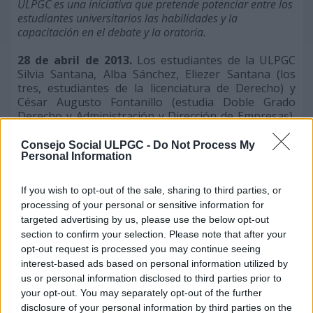
ULPGC es una iniciativa que pretende potenciar entre los
estudiantes universitarios las habilidades y la
capacitación en el debate y la oratoria.
28 de abril de 2013.
Los estudiantes de la ULPGC
Silvia Santana, Alba Sánchez, Eliezer Santana (los
tres, estudiantes de la licenciatura de Derecho) y
César Augusto Fontanillo (estudia Doble Grado
Derecho y Administración y Dirección de Empresas),
componentes del Equipo Timeo, han sido los
ganadores de la VII edición de la Liga ULPGC de
Consejo Social ULPGC -
Do Not Process My
Personal Information
Debate Universitario, una iniciativa del Consejo
Social de la ULPGC, en colaboración con los
Vicerrectorados de Cultura, Deporte y Atención
If you wish to opt-out of the sale, sharing to third parties, or
Integral y el de Estudinates y Empleabilidad, que se
processing of your personal or sensitive information for
organiza anulamente y que pretende potenciar
targeted advertising by us, please use the below opt-out
entre los universitarios las habilidades y la
section to confirm your selection. Please note that after your
capacitación en el debate y la oratoria.
opt-out request is processed you may continue seeing
interest-based ads based on personal information utilized by
Tras dos días de debates eliminatorios entre los
us or personal information disclosed to third parties prior to
cinco equipos que este año se presentaron a este
your opt-out. You may separately opt-out of the further
concurso, el pasado viernes se celebró la final entre
disclosure of your personal information by third parties on the
los equipos Timeo y Generación Activa, que se