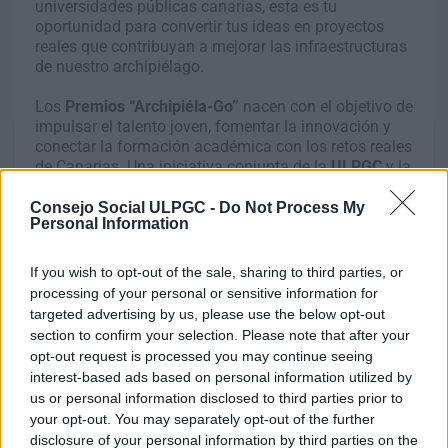
universidades públicas canarias, esta es tu
oportunidad para convertir tus ideas en proyectos
reales que contribuyan a mejorar las infraestructuras
de nuestro archipiélago.
Los
Premios “Archipiéla-Go”
nacen con el objetivo de
impulsar el talento joven, fomentar la innovación y
conectar la formación académica con los retos reales
de Canarias. Una iniciativa conjunta de la
ULPGC
y la
ULL
, en colaboración con la
Consejería de Obras
Públicas, Vivienda y Movilidad del Gobierno de
Consejo Social ULPGC -
Do Not Process My
Personal Information
Canarias
y con el apoyo de los
Consejos Sociales
de
ambas universidades.
If you wish to opt-out of the sale, sharing to third parties, or
Podrás presentar tu propuesta en una de estas
cuatro
processing of your personal or sensitive information for
áreas clave
:
targeted advertising by us, please use the below opt-out
section to confirm your selection. Please note that after your
Movilidad
: soluciones para un transporte más
opt-out request is processed you may continue seeing
inteligente y sostenible.
interest-based ads based on personal information utilized by
us or personal information disclosed to third parties prior to
your opt-out. You may separately opt-out of the further
Obras públicas
: propuestas que mejoren la
disclosure of your personal information by third parties on the
eficiencia, sostenibilidad y modernización de