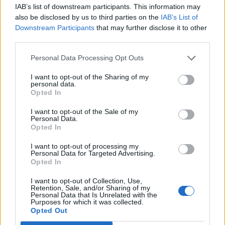
infraestructuras.
IAB’s list of downstream participants. This information may
also be disclosed by us to third parties on the
IAB’s List of
Downstream Participants
that may further disclose it to other
Vivienda
: ideas innovadoras en diseño,
third parties.
tecnología o gestión de viviendas sostenibles.
Personal Data Processing Opt Outs
Gestión náutica y del litoral
: iniciativas que
protejan y desarrollen de forma sostenible nuestras
I want to opt-out of the Sharing of my
personal data.
costas.
Opted In
I want to opt-out of the Sale of my
Personal Data.
Además, de forma paralela a la presentación a estos
Opted In
premios, se están realizando
seminarios
especializados
,
visitas técnicas a infraestructuras
I want to opt-out of processing my
reales
y
encuentros con profesionales del sector
,
Personal Data for Targeted Advertising.
para que tu formación se acerque más que nunca al
Opted In
mundo profesional. Para consultas sobre estas
visitas, dirigiste a la direccion o decanato de tu
I want to opt-out of Collection, Use,
Retention, Sale, and/or Sharing of my
Centro (en la ULPGC: Facultad de Geografía e
Personal Data that Is Unrelated with the
Historia, Facultad de Ciencias del Mar, Escuela de
Purposes for which it was collected.
Arquitectura y Escuela de Ingenierías Industriales y
Opted Out
Civiles).