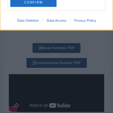
CONFIRM
Consulta a continuación las
bases completas y la
convocatoria oficial
en formato PDF.
Data Deletion
Data Access
Privacy Policy
¡Es tu momento! Comparte tu visión y ayuda a
construir la Canarias del futuro.
Bases formato PDF
Convocatoria formato PDF