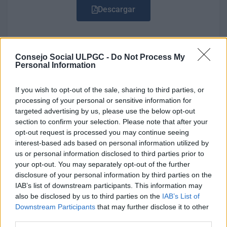
Descargar
Consejo Social ULPGC -
Do Not Process My
REGLAMENTO DE CONTROL INTERNO DE LA
Personal Information
ULPGC
El artículo 38 quáter del Reglamento de Organización
If you wish to opt-out of the sale, sharing to third parties, or
y Funcionamiento del Consejo Social de la
processing of your personal or sensitive information for
Universidad de Las Palmas de Gran Canaria
targeted advertising by us, please use the below opt-out
establece que el Consejo Social debe aprobar un
section to confirm your selection. Please note that after your
Reglamento del Servicio de Control Interno que
opt-out request is processed you may continue seeing
contemple, al menos, el alcance, las técnicas y
interest-based ads based on personal information utilized by
procedimientos de auditoría, así como el
us or personal information disclosed to third parties prior to
procedimiento para realizar el seguimiento y la
your opt-out. You may separately opt-out of the further
evaluación del Servicio.
disclosure of your personal information by third parties on the
IAB’s list of downstream participants. This information may
Este Reglamento, además de recoger lo anterior,
also be disclosed by us to third parties on the
IAB’s List of
facilita las técnicas a llevar a cabo por el Servicio de
Downstream Participants
that may further disclose it to other
Control Interno con el fin de que pueda verificar que la
third parties.
actividad administrativa de la ULPGC se ajusta a los