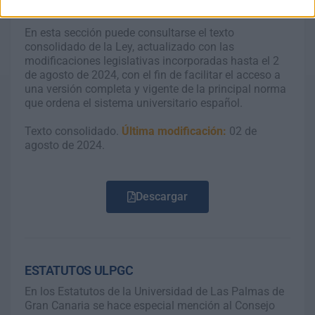
con la sociedad.
En esta sección puede consultarse el texto
consolidado de la Ley, actualizado con las
modificaciones legislativas incorporadas hasta el 2
de agosto de 2024, con el fin de facilitar el acceso a
una versión completa y vigente de la principal norma
que ordena el sistema universitario español.
Texto consolidado.
Última modificación:
02 de
agosto de 2024.
Descargar
ESTATUTOS ULPGC
En los Estatutos de la Universidad de Las Palmas de
Gran Canaria se hace especial mención al Consejo