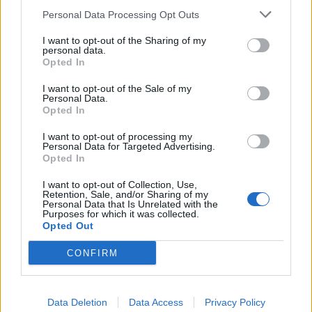
principios de economía, eficacia y eficiencia y así
Personal Data Processing Opt Outs
garantizar la correcta administración de los fondos
públicos, incluyendo la necesidad de dar información
I want to opt-out of the Sharing of my
o establecer reglas de actuación.
personal data.
Opted In
I want to opt-out of the Sale of my
Descargar
Personal Data.
Opted In
I want to opt-out of processing my
Personal Data for Targeted Advertising.
Opted In
LEY ORGÁNICA DEL SISTEMA UNIVERSITARIO
I want to opt-out of Collection, Use,
La Ley Orgánica 2/2023, de 22 de marzo, del Sistema
Retention, Sale, and/or Sharing of my
Universitario (LOSU) constituye el marco normativo
Personal Data that Is Unrelated with the
Purposes for which it was collected.
básico que regula la organización y el
Opted Out
funcionamiento del sistema universitario español. La
norma define los principios que rigen la actividad de
CONFIRM
las universidades, su gobernanza, el régimen del
estudiantado y del personal universitario, la
investigación, la transferencia del conocimiento, la
financiación, la calidad y la relación de la Universidad
Data Deletion
Data Access
Privacy Policy