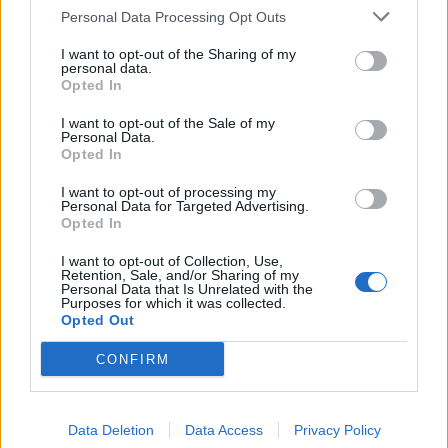
Personal Data Processing Opt Outs
Ese día, don Ángel Tristán Pimienta fue designado
Presidente del Consejo Social, ejerciendo el cargo
I want to opt-out of the Sharing of my
personal data.
hasta el 30 de abril de 2019. Tras su mandato, el
Opted In
hasta entonces Vicepresidente, don Jesús León
Lima, asumió la Presidencia. Sin embargo, su
I want to opt-out of the Sale of my
gestión concluyó en noviembre de 2021, tras
Personal Data.
presentar su dimisión debido a diferencias
Opted In
irreconciliables con el Rector de la universidad,
I want to opt-out of processing my
Lluís Serra.
Personal Data for Targeted Advertising.
Opted In
Durante los meses posteriores, la Vicepresidenta,
doña Ana B. Suárez Calvo, asumió la Presidencia
I want to opt-out of Collection, Use,
de manera interina. En febrero de 2022, don Ángel
Retention, Sale, and/or Sharing of my
Personal Data that Is Unrelated with the
Tristán Pimienta regresó al cargo de Presidente,
Purposes for which it was collected.
que ocupó hasta el 26 de enero de 2024.
Opted Out
Desde el 8 de febrero de 2024, la Presidencia del
CONFIRM
Consejo Social está a cargo de doña Ana B.
Suárez Calvo, quien previamente había ejercido
como Vicepresidenta entre mayo de 2019 y febrero
Data Deletion
Data Access
Privacy Policy
de 2022. Por su parte, don Miguel Ángel Acosta