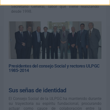
Rodríguez continúa desempeñando el cargo de
Secretario General, labor que viene realizando
desde 1998.
Presidentes del consejo Social y rectores ULPGC
1985-2014
Sus señas de identidad
El Consejo Social de la ULPGC ha mantenido durante
su trayectoria su espíritu fundacional, procurando
actuar como cauce de colaboración entre la