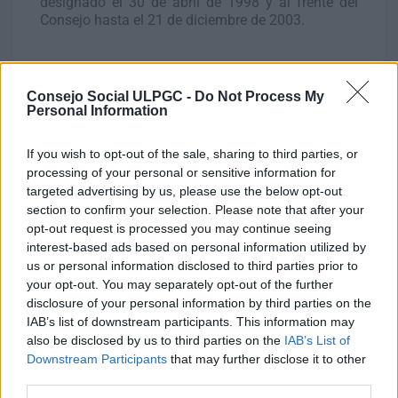
designado el 30 de abril de 1998 y al frente del
Consejo hasta el 21 de diciembre de 2003.
Consejo Social ULPGC -
Do Not Process My
Durante su mandato, el Secretario del Consejo
Personal Information
Social fue don Miguel Ángel Acosta Rodríguez,
quien asumió el cargo el 11 de junio de 1998 y
If you wish to opt-out of the sale, sharing to third parties, or
continúa ejerciendo dicha función en la
processing of your personal or sensitive information for
actualidad.
targeted advertising by us, please use the below opt-out
section to confirm your selection. Please note that after your
Tras la promulgación de la nueva Ley 11/2003, de
opt-out request is processed you may continue seeing
4 de abril, don Aureliano Francisco Santiago
interest-based ads based on personal information utilized by
Castellano fue designado Presidente, cargo que
us or personal information disclosed to third parties prior to
ocupó hasta su cese voluntario el 8 de noviembre
your opt-out. You may separately opt-out of the further
de 2005.
disclosure of your personal information by third parties on the
A continuación, don Lothar Siemens Hernández
IAB’s list of downstream participants. This information may
asumió la Presidencia, primero en funciones desde
also be disclosed by us to third parties on the
IAB’s List of
noviembre de 2005 y, posteriormente, de manera
Downstream Participants
that may further disclose it to other
oficial el 17 de marzo de 2011, hasta el término de
third parties.
su mandato el 13 de mayo de 2015.