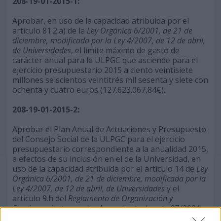
208-19-01-2015-1:
Aprobar, en uso de la capacidad atribuida por el
artículo 81.2.a) de la
Ley Orgánica 6/2001, de 21 de
diciembre, modificada por la Ley 4/2007, de 12 de abril,
de Universidades
, el límite máximo de gasto de
carácter anual para la ULPGC que asciende para el
ejercicio presupuestario 2015 a ciento veintisiete
millones seiscientos veintitrés mil sesenta y siete con
ochenta y cuatro euros (127.623.067,84€).
208-19-01-2015-2:
Aprobar el Plan Anual de Actuaciones y Presupuesto
del Consejo Social de la ULPGC para el ejercicio
presupuestario correspondiente a la anualidad 2015,
a efectos de su inclusión en el de la Universidad, en
uso de la capacidad atribuida por el artículo 14 de
Ley
Orgánica 6/2001, de 21 de diciembre, modificada por la
Ley 4/2007, de 12 de abril, de Universidades
y el
artículo 9.h del
Reglamento de Organización y
Funcionamiento, aprobado mediante decreto 97/2004,
de 20 de julio, modificado por decreto 48/2011, de 24 de