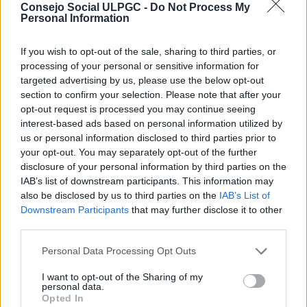
Consejo Social ULPGC -
Do Not Process My
febrero.
Personal Information
El presupuesto del Consejo Social para el año 2015
asciende a trescientos ochenta mil euros
If you wish to opt-out of the sale, sharing to third parties, or
(380.000,00€).
processing of your personal or sensitive information for
targeted advertising by us, please use the below opt-out
208-19-01-2015-3:
section to confirm your selection. Please note that after your
opt-out request is processed you may continue seeing
Aprobar, en uso de las competencias establecidas en
interest-based ads based on personal information utilized by
el artículo 14 de la
Ley Orgánica 6/2001, de 21 de
us or personal information disclosed to third parties prior to
diciembre, modificada por la Ley 4/2007, de 12 de abril,
your opt-out. You may separately opt-out of the further
de Universidades
, el presupuesto de la Universidad de
disclosure of your personal information by third parties on the
Las Palmas de Gran Canaria correspondiente al
IAB’s list of downstream participants. This information may
ejercicio económico 2015 que asciende a un total de
also be disclosed by us to third parties on the
IAB’s List of
ciento treinta y un millones doscientos veintisiete mil
Downstream Participants
that may further disclose it to other
ciento veintinueve con ochenta y nueve euros
third parties.
(131.227.129,89€). Dicho presupuesto se compone de
cinco tomos numerados.
Personal Data Processing Opt Outs
208-19-01-2015-4:
I want to opt-out of the Sharing of my
personal data.
Emitir, en uso de la capacidad atribuida por el
Opted In