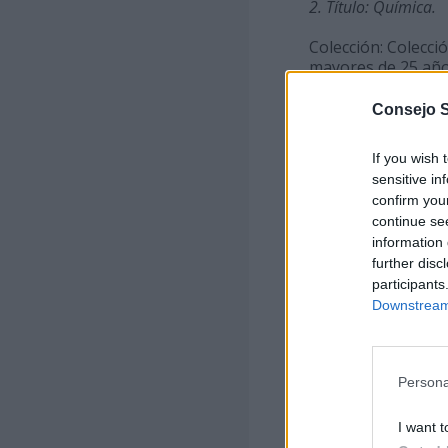
2. Título: Química.
Colección: Colecci
mayores de 25 año
Número: 12.
Consejo 
Soporte: impreso.
If you wish 
sensitive in
ISBN: 978-84-9042
confirm you
continue se
Autores: José Migu
information 
Francisco Javier P
further disc
participants
PVP: 18,00 euros.
Downstream 
3. Título: Matemátic
Colección: Colecci
Persona
mayores de 25 año
Número: 2.
I want t