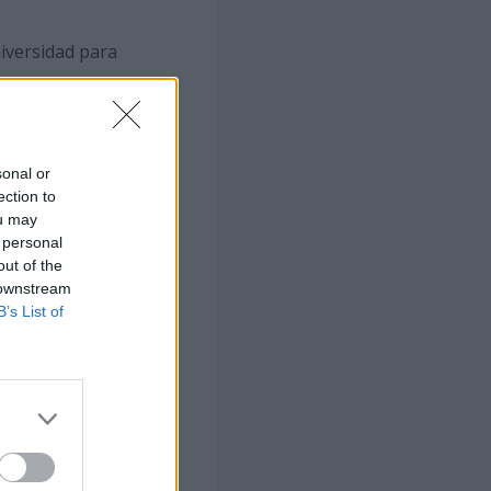
niversidad para
sonal or
ection to
ou may
 personal
o Herrera Melián y
out of the
 downstream
B’s List of
niversidad para