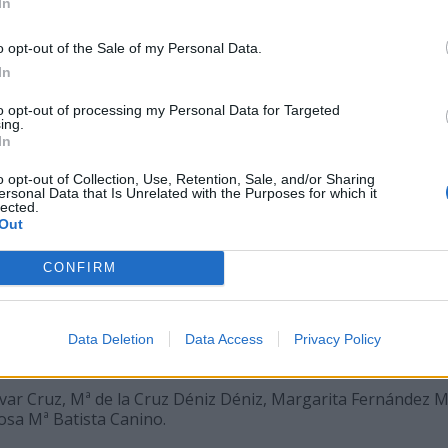
In
o opt-out of the Sale of my Personal Data.
-110-9
In
ón Santana.
to opt-out of processing my Personal Data for Targeted
ing.
In
 y Dirección de Empresas.
o opt-out of Collection, Use, Retention, Sale, and/or Sharing
ersonal Data that Is Unrelated with the Purposes for which it
lected.
ón Manuales de Acceso. Curso preparatorio de acceso a la u
Out
s.
CONFIRM
Data Deletion
Data Access
Privacy Policy
-121-5
lívar Cruz, Mª de la Cruz Déniz Déniz, Margarita Fernández M
osa Mª Batista Canino.