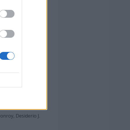
niversidad para
onroy, Desiderio J.