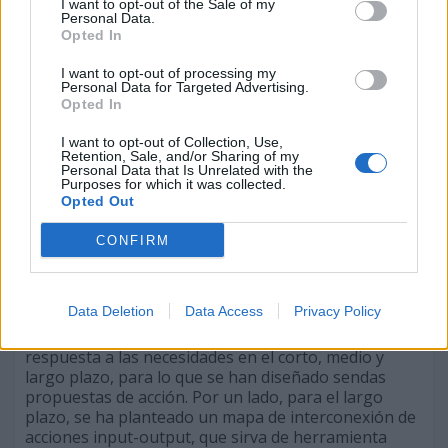
potencial.
I want to opt-out of the Sale of my
Personal Data.
Opted In
I want to opt-out of processing my
Personal Data for Targeted Advertising.
Opted In
I want to opt-out of Collection, Use,
Retention, Sale, and/or Sharing of my
Personal Data that Is Unrelated with the
Purposes for which it was collected.
Opted Out
CONFIRM
Data Deletion
Data Access
Privacy Policy
La iniciativa propone un modelo basado en dar
respuesta a las necesidades en el corto, medio y
largo plazo, para lo que se han diseñado sendas
propuestas de acción. Por un lado, para el largo
plazo, se ha planteado un mapa de interconexión de
acciones input-output, que sirva de herramienta