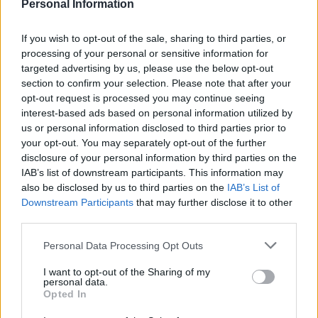
Personal Information
puso de manifiesto que es una invitación a construir
una sociedad más cohesionada, equitativa e
inclusiva, más resiliente, con nuevos modelos
If you wish to opt-out of the sale, sharing to third parties, or
empresariales y sociales y nuevas formas de trabajar
processing of your personal or sensitive information for
entre todas las administraciones públicas, entre
targeted advertising by us, please use the below opt-out
estas y las empresas privadas y entre unas y otras y
section to confirm your selection. Please note that after your
las iniciativas sociales.
opt-out request is processed you may continue seeing
interest-based ads based on personal information utilized by
Francisco Rubio Royo, que se ha ocupado de
us or personal information disclosed to third parties prior to
coordinar e impulsar al equipo de expertos y al
your opt-out. You may separately opt-out of the further
‘centro nervioso’ que lo hizo viable, señaló que «nos
disclosure of your personal information by third parties on the
propusimos hacer algo singular y diferente a las
IAB’s list of downstream participants. This information may
muchas iniciativas existentes. Porque se trata de un
also be disclosed by us to third parties on the
IAB’s List of
punto de inflexión que puede acelerar el cambio de
Downstream Participants
that may further disclose it to other
modelo que se necesita en Canarias: más digital, más
third parties.
sostenible y diversificado, sin tanta dependencia del
turismo».
Personal Data Processing Opt Outs
Por otro lado, concluyó que los resultados
I want to opt-out of the Sharing of my
esperados son crear diversificación del tejido
personal data.
productivo, impulsar sectores emergentes y
Opted In
evolucionar sectores ya existentes, que tienen