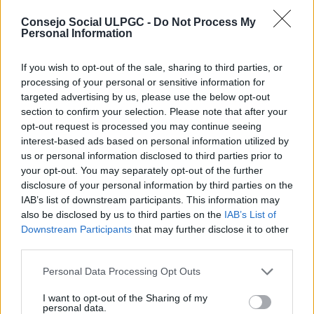
El nuevo Rector de la Universidad de Las Palmas de
Gran Canaria y el Gerente de la institución, Lluís
Consejo Social ULPGC -
Do Not Process My
Serra y Roberto Moreno, han visitado recientemente
Personal Information
la isla de Fuerteventura, en compañía del Presidente
del Consejo Social de la ULPGC, Jesús León Lima, con
If you wish to opt-out of the sale, sharing to third parties, or
el objetivo de reunirse con el Presidente del Cabildo
processing of your personal or sensitive information for
de Fuerteventura, Sergio Lloret, y el grupo de
gobierno.
targeted advertising by us, please use the below opt-out
section to confirm your selection. Please note that after your
Ambas instituciones se han comprometido a
opt-out request is processed you may continue seeing
estrechar su colaboración para seguir aspirando a
interest-based ads based on personal information utilized by
ampliar la oferta formativa de la ULPGC en esta isla y
us or personal information disclosed to third parties prior to
mejorar los centros en los que se imparta esta
your opt-out. You may separately opt-out of the further
actividad docente. El Presidente y la Consejera de
disclosure of your personal information by third parties on the
Educación del Cabildo de Fuerteventura
IAB’s list of downstream participants. This information may
manifestaron su intención de ofrecer,
also be disclosed by us to third parties on the
IAB’s List of
próximamente, un centro específico universitario
Downstream Participants
that may further disclose it to other
para continuar ampliando estas enseñanzas en la
third parties.
isla, además de aumentar los programas y cursos de
extensión universitaria
Personal Data Processing Opt Outs
En este sentido, el Presidente del Consejo Social de la
I want to opt-out of the Sharing of my
ULPGC ha insistido en la importancia de que la
personal data.