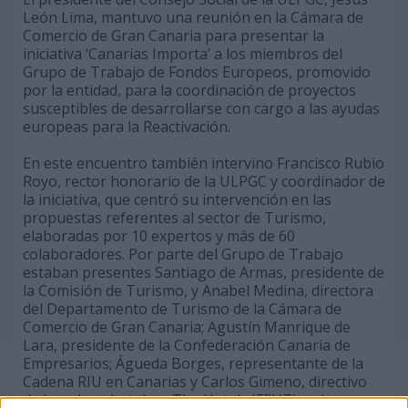
León Lima, mantuvo una reunión en la Cámara de
Comercio de Gran Canaria para presentar la
iniciativa ‘Canarias Importa’ a los miembros del
Grupo de Trabajo de Fondos Europeos, promovido
por la entidad, para la coordinación de proyectos
susceptibles de desarrollarse con cargo a las ayudas
europeas para la Reactivación.
En este encuentro también intervino Francisco Rubio
Royo, rector honorario de la ULPGC y coordinador de
la iniciativa, que centró su intervención en las
propuestas referentes al sector de Turismo,
elaboradas por 10 expertos y más de 60
colaboradores. Por parte del Grupo de Trabajo
estaban presentes Santiago de Armas, presidente de
la Comisión de Turismo, y Anabel Medina, directora
del Departamento de Turismo de la Cámara de
Comercio de Gran Canaria; Agustín Manrique de
Lara, presidente de la Confederación Canaria de
Empresarios; Águeda Borges, representante de la
Cadena RIU en Canarias y Carlos Gimeno, directivo
de la cadena hotelera The Hotels (FEHT), así como