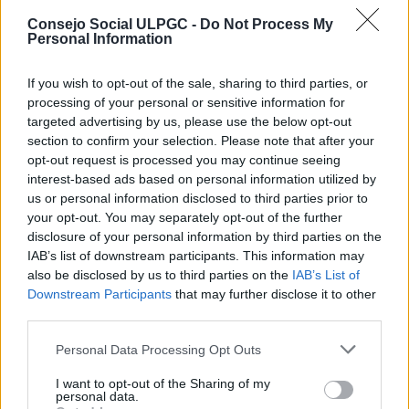
los concejales de Turismo de los Ayuntamientos de
Consejo Social ULPGC -
Do Not Process My
Mogán y San Bartolomé de Tirajana, Alba Molina y
Personal Information
Alejandro Marichal y otros miembros del Grupo del
que forman parte también el Consejo Social de la
ULPGC y las empresas Archipiélago Next y PwC.
If you wish to opt-out of the sale, sharing to third parties, or
processing of your personal or sensitive information for
Jesús León Lima dijo de ‘Canarias Importa’ que es un
targeted advertising by us, please use the below opt-out
proceso transformador estructural para el futuro de
section to confirm your selection. Please note that after your
Canarias, un documento objetivo e independiente
opt-out request is processed you may continue seeing
que reivindica la necesidad de que la Universidad y la
interest-based ads based on personal information utilized by
sociedad trabajen de manera conjunta. Por su parte,
us or personal information disclosed to third parties prior to
Francisco Rubio expuso que ‘Canarias Importa’ es
your opt-out. You may separately opt-out of the further
una propuesta para el largo y el medio plazo, pero
disclosure of your personal information by third parties on the
alineada con el corto plazo y se refirió a ese corto
IAB’s list of downstream participants. This information may
plazo, centrado en el proyecto piloto, Senior Resort
also be disclosed by us to third parties on the
IAB’s List of
School & Lab, un microdestino para personas
Downstream Participants
that may further disclose it to other
mayores, basado en un turismo renovado e
third parties.
inteligente que actuará de elemento tractor de otros
sectores económicos y ser el único factor social
Personal Data Processing Opt Outs
capaz de servir de arranque del sistema de
producción canario. Durante su intervención explicó
I want to opt-out of the Sharing of my
la importancia de tener en cuenta los 17 objetivos de
personal data.