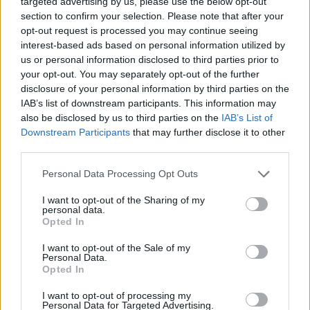
targeted advertising by us, please use the below opt-out
a Ángel Tristán, presidente del Consejo Social de la
section to confirm your selection. Please note that after your
ULPGC, su convicción de que, como ha propuesto
opt-out request is processed you may continue seeing
este órgano y el rectorado, la universidad canaria
interest-based ads based on personal information utilized by
necesita un marco de financiación estable y que el
us or personal information disclosed to third parties prior to
mejor modelo es recuperar tras la interrupción por
your opt-out. You may separately opt-out of the further
la crisis, un contrato programa que, según Rivero,
disclosure of your personal information by third parties on the
“debería tener una vigencia de cuatro o cinco años”.
IAB’s list of downstream participants. This information may
Ángel Tristán, que pidió la audiencia “por un
also be disclosed by us to third parties on the
IAB’s List of
elemental deber de cortesía” le expresó que la
Downstream Participants
that may further disclose it to other
ULPGC no tiene ningún problema en que una parte
third parties.
de ese contrato-programa sea por objetivos
marcados por el ejecutivo canario. Ambos hicieron
Personal Data Processing Opt Outs
un repaso a la actualidad universitaria y al
funcionamiento del Consejo Social, unos órganos a
I want to opt-out of the Sharing of my
los que la Comunidad Autónoma ha dotado de un
personal data.
creciente protagonismo como instrumentos para el
Opted In
control y la planificación de las universidades.
I want to opt-out of the Sale of my
Personal Data.
La reunión se prolongó durante cuarenta minutos.
Opted In
Por otra parte, Ángel Tristán Pimienta ha solicitado
también entrevistas con el consejero de Educación y
I want to opt-out of processing my
Vicepresidente en funciones, José Miguel Pérez,
Personal Data for Targeted Advertising.