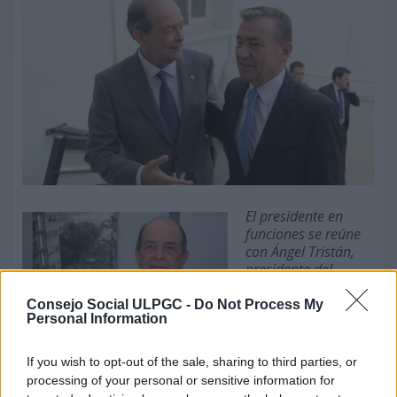
El presidente en
funciones se reúne
con Ángel Tristán,
presidente del
Consejo Social de la
ULPGC
.
Consejo Social ULPGC -
Do Not Process My
Personal Information
Las Palmas de
Gran Canaria, 22
If you wish to opt-out of the sale, sharing to third parties, or
de junio de 2015.
Paulino Rivero, presidente en
processing of your personal or sensitive information for
funciones del Gobierno de Canarias, le trasladó ayer