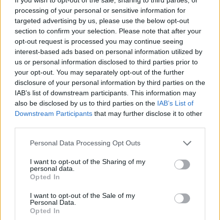
de tres tomos numerados.
processing of your personal or sensitive information for
targeted advertising by us, please use the below opt-out
Remitir las cuentas aprobadas a la Consejería de
section to confirm your selection. Please note that after your
Universidades, Ciencia e Innovación y Cultura del
opt-out request is processed you may continue seeing
Gobierno de Canarias, tal y como dispone el
interest-based ads based on personal information utilized by
artículo 4.2. de la mencionada Ley.
us or personal information disclosed to third parties prior to
your opt-out. You may separately opt-out of the further
313-23-06-25-3:
disclosure of your personal information by third parties on the
IAB’s list of downstream participants. This information may
Se acordó designar, en virtud de los dispuesto en los
also be disclosed by us to third parties on the
IAB’s List of
artículos 14 y 15 de las Normas de Progreso y
Downstream Participants
that may further disclose it to other
Permanencia en las Titulaciones Oficiales de Grado y
Máster de la Universidad de Las Palmas de Gran
third parties.
Canaria, a los integrantes de la Comisión de
Permanencia, quedando como sigue:
Personal Data Processing Opt Outs
I want to opt-out of the Sharing of my
Presidente (por delegación): don Jesús León Lima,
personal data.
vicepresidente del Consejo Social de la ULPGC.
Opted In
Vicepresidente: don David Sánchez Rodríguez,
I want to opt-out of the Sale of my
vicerrector de Estudiantes.
Personal Data.
Opted In
Don Luis Hernández Calvento, vicerrector de