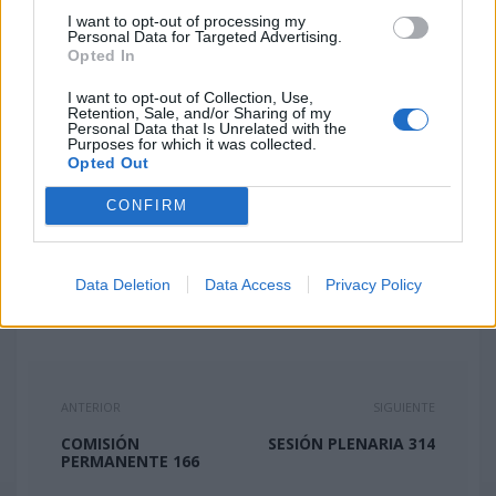
Títulos y Calidad Académica.
I want to opt-out of processing my
Personal Data for Targeted Advertising.
Don Primitivo Jerónimo Pérez, vocal del Consejo
Opted In
Social.
I want to opt-out of Collection, Use,
Don José Manuel Betancort Álvarez, vocal del
Retention, Sale, and/or Sharing of my
Consejo Social.
Personal Data that Is Unrelated with the
Purposes for which it was collected.
Doña Dolores Fernández Martínez, Decana de la
Opted Out
Facultad de Filología.
CONFIRM
Don Modesto Fernando Castrillón Santana,
Director de la Escuela de Ingeniería Informática.
Don Samuel Taviro Rodríguez-Brusco,
Data Deletion
Data Access
Privacy Policy
representante de los estudiantes.
Secretaria: doña Graciela Ríos Guerra.
ANTERIOR
SIGUIENTE
COMISIÓN
SESIÓN PLENARIA 314
PERMANENTE 166