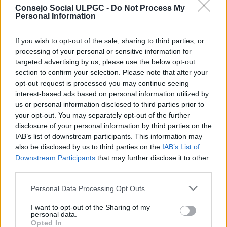
312-29-04-25-1:
Consejo Social ULPGC -
Do Not Process My
Personal Information
Se acordó aprobar y autorizar, en uso de la
capacidad atribuida por el artículo 23.4 de las Bases
de Ejecución del Presupuesto de la ULPGC para 2025,
If you wish to opt-out of the sale, sharing to third parties, or
la siguiente transferencia de crédito del presupuesto
processing of your personal or sensitive information for
de la ULPGC correspondiente al ejercicio económico
targeted advertising by us, please use the below opt-out
2025:
section to confirm your selection. Please note that after your
opt-out request is processed you may continue seeing
interest-based ads based on personal information utilized by
UGA
Capítulo
Cap.
us or personal information disclosed to third parties prior to
origen/destino
origen/Programa
destino/P
your opt-out. You may separately opt-out of the further
disclosure of your personal information by third parties on the
011 / 011
Capítulo 2 / 42E
Capítulo 4
IAB’s list of downstream participants. This information may
also be disclosed by us to third parties on the
IAB’s List of
Downstream Participants
that may further disclose it to other
312-29-04-25-2:
third parties.
Se acordó el nombramiento de doña María del Pino
Personal Data Processing Opt Outs
Alonso Cárdenes como gerente de la Universidad de
Las Palmas de Gran Canaria conforme a la
I want to opt-out of the Sharing of my
propuesta elevada por el Sr. Rector Mgfco. según lo
personal data.
establecido en el artículo 50.1 de la Ley Orgánica
Opted In