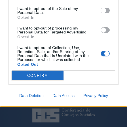
2/2023, de 22 de marzo, del Sistema Universitario.
I want to opt-out of the Sale of my
Personal Data.
Opted In
ANTERIOR
SIGUIENTE
I want to opt-out of processing my
SESIÓN PLENARIA 311
COMISIÓN
Personal Data for Targeted Advertising.
PERMANENTE 164
Opted In
I want to opt-out of Collection, Use,
Retention, Sale, and/or Sharing of my
Personal Data that Is Unrelated with the
Purposes for which it was collected.
Opted Out
CONFIRM
Data Deletion
Data Access
Privacy Policy