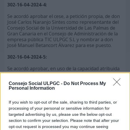
302-16-04-2024-4:
Se acordó aprobar el cese, a petición propia, de don
José Carlos Naranjo Sintes como representante del
Consejo Social de la Universidad de Las Palmas de
Gran Canaria en el Consejo de Administración de la
empresa pública TIC ULPGC S.L y nombrar a don
José Manuel Betancort Álvarez para ese puesto.
302-16-04-2024-5:
Se acordó aprobar, en uso de la capacidad atribuida
por el artículo 3.2.d) de la Ley sobre Consejos
Sociales y Coordinación del Sistema Universitario de
Consejo Social ULPGC -
Do Not Process My
Canarias, el siguiente crédito extraordinario con
Personal Information
cargo al remanente genérico de tesorería de la
Universidad de Las Palmas de Gran Canaria por
If you wish to opt-out of the sale, sharing to third parties, or
importe de ciento ochenta mil doscientos cincuenta
processing of your personal or sensitive information for
con treinta y cinco euros (180.250,35€):
targeted advertising by us, please use the below opt-out
section to confirm your selection. Please note that after your
APLICACIÓN: PRESUPUESTO DE GASTO
opt-out request is processed you may continue seeing