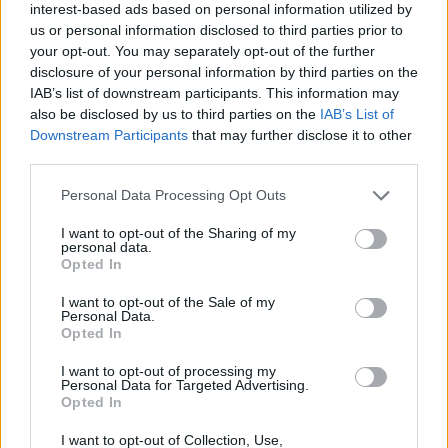
interest-based ads based on personal information utilized by
UGA
Programa
Concepto
Import
us or personal information disclosed to third parties prior to
presupuestario
your opt-out. You may separately opt-out of the further
disclosure of your personal information by third parties on the
010
42C
620.00.05
180.25
IAB’s list of downstream participants. This information may
Inversión
also be disclosed by us to third parties on the
IAB’s List of
nueva asociada
Downstream Participants
that may further disclose it to other
al
third parties.
funcionamiento
operativo de
Personal Data Processing Opt Outs
los servicios.
Edificios y otras
I want to opt-out of the Sharing of my
personal data.
construcciones
Opted In
(art. 30 Ley de
Presupuestos
I want to opt-out of the Sale of my
Generales de la
Personal Data.
Comunidad
Opted In
Autónoma de
Canarias 2023).
I want to opt-out of processing my
Personal Data for Targeted Advertising.
Opted In
COBERTURA: PRESUPUESTO DE INGRESOS
I want to opt-out of Collection, Use,