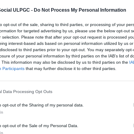
Social ULPGC -
Do Not Process My Personal Information
 acuerdo adoptado por la Comisión Permanente del Consejo So
en relación con la propuesta de asignación, con carácter indi
to opt-out of the sale, sharing to third parties, or processing of your per
ivos al personal docente e investigador, con efectos econó
formation for targeted advertising by us, please use the below opt-out s
r selection. Please note that after your opt-out request is processed y
eing interest-based ads based on personal information utilized by us or
disclosed to third parties prior to your opt-out. You may separately opt-
losure of your personal information by third parties on the IAB’s list of
 acuerdo adoptado por la Comisión Permanente del Consejo So
. This information may also be disclosed by us to third parties on the
IA
n relación con la Propuesta del presidente del Consejo Social
Participants
that may further disclose it to other third parties.
ocial de la ULPGC a la iniciativa emprendida por la Fundaci
almas (FULP) para la concesión del Premio Canarias 2024, e
 a don Manuel Lobo Cabrera.
l Data Processing Opt Outs
o opt-out of the Sharing of my personal data.
uerdo con el artículo 3.1.c) de la Ley 11/2003, de 4 de abril, 
In
, sobre Consejos Sociales y Coordinación del Sistema Universi
orable sobre la propuesta de implantación del Doctorado en
rsidad de La Laguna y la Universidad de Las Palmas de Gran
o opt-out of the Sale of my Personal Data.
In