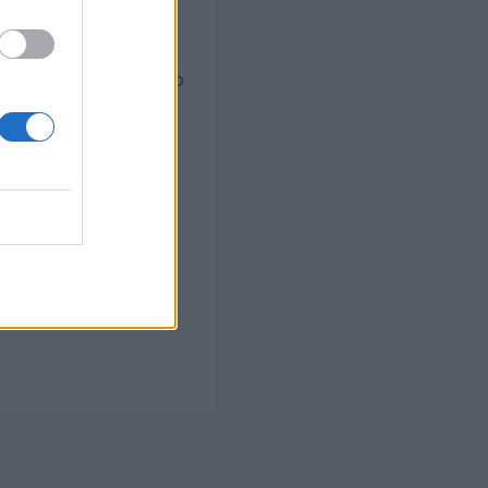
ido en Sesión Plenaria
ribuida por el artículo
rencia de crédito,
s mil setecientos
11 correspondiente al
SIGUIENTE
ESIÓN PLENARIA 299