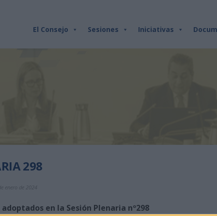
El Consejo
Sesiones
Iniciativas
Docum
RIA 298
de enero de 2024
 adoptados en la Sesión Plenaria nº298