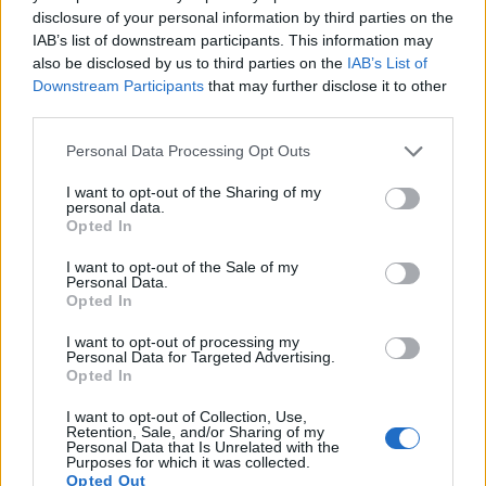
disclosure of your personal information by third parties on the
IAB’s list of downstream participants. This information may
“Quinta. Sin perjuicio de lo establecido en el artículo 20
de las bases, se declara la no disponibilidad de créditos
also be disclosed by us to third parties on the
IAB’s List of
de las aplicaciones de gastos siguientes:
Downstream Participants
that may further disclose it to other
third parties.
010.42C.226.05 Gastos de Funcionamiento
2.136.250,00
Personal Data Processing Opt Outs
I want to opt-out of the Sharing of my
010.12C.63000000 Edificios y otras construcciones
personal data.
1.150.000,00
Opted In
Estos créditos quedarán en situación de disponibles, una
I want to opt-out of the Sale of my
vez exista la documentación acreditativa de la existencia
Personal Data.
Opted In
de compromisos firmes de aportación de tales recursos
aplicándose para ello lo establecido en el artículo 20 de
I want to opt-out of processing my
estas bases.”
Personal Data for Targeted Advertising.
Opted In
El presupuesto de la ULPGC para 2017 asciende a un
total de ciento treinta y ocho millones doscientos
I want to opt-out of Collection, Use,
cincuenta y ocho mil novecientos diecisiete euros
Retention, Sale, and/or Sharing of my
Personal Data that Is Unrelated with the
(138.258.917,00€). Dicho presupuesto se compone de
Purposes for which it was collected.
cinco tomos numerados y se distribuye entre los
Opted Out