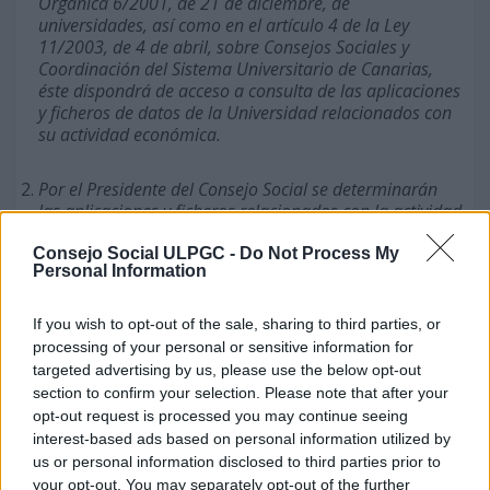
Orgánica 6/2001, de 21 de diciembre, de
universidades, así como en el artículo 4 de la Ley
11/2003, de 4 de abril, sobre Consejos Sociales y
Coordinación del Sistema Universitario de Canarias,
éste dispondrá de acceso a consulta de las aplicaciones
y ficheros de datos de la Universidad relacionados con
su actividad económica.
Por el Presidente del Consejo Social se determinarán
las aplicaciones y ficheros relacionados con la actividad
económica de la Universidad a cuya consulta deba
tener acceso. Asimismo se determinará aquellos
Consejo Social ULPGC -
Do Not Process My
Personal Information
órganos, unidades o empleados públicos adscritos al
Consejo Social que podrán disponer del citado acceso,
los cuales respetarán, en todo caso, las
If you wish to opt-out of the sale, sharing to third parties, or
responsabilidades y obligaciones establecidas en la Ley
processing of your personal or sensitive information for
Orgánica 15/1999, de 13 de diciembre, de Protección
targeted advertising by us, please use the below opt-out
de Datos de Carácter Personal.”
section to confirm your selection. Please note that after your
opt-out request is processed you may continue seeing
Añadir en las bases de ejecución del presupuesto
interest-based ads based on personal information utilized by
de la ULPGC para 2017 una quinta disposición
us or personal information disclosed to third parties prior to
adicional del siguiente tenor:
your opt-out. You may separately opt-out of the further