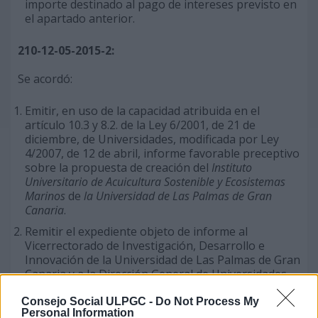
importe destinado al pago de intereses previsto en
el apartado anterior.
210-12-05-2015-2:
Se acordó:
Emitir, en uso de la capacidad atribuida en el
artículo 10.3 y 8.2. de la Ley 6/2001, de 21 de
diciembre, de Universidades, modificada por Ley
4/2007, de 12 de abril, informe favorable preceptivo
sobre la propuesta de creación del
Instituto
Universitario de Acuicultura Sostenible y Ecosistemas
Marinos
de
la Universidad de Las Palmas de Gran
Canaria
.
Remitir el expediente objeto de informe al
Vicerrectorado de Investigación, Desarrollo e
Innovación de la Universidad de Las Palmas de Gran
Canaria y a la Dirección General de Universidades
del Gobierno de Canarias.
Consejo Social ULPGC -
Do Not Process My
Personal Information