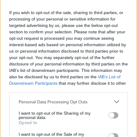
210-12-05-2015-3:
Se acordó:
If you wish to opt-out of the sale, sharing to third parties, or
processing of your personal or sensitive information for
targeted advertising by us, please use the below opt-out
Emitir, en uso de la capacidad atribuida en el
section to confirm your selection. Please note that after your
artículo 10.3 y 8.2. de la Ley 6/2001, de 21 de
opt-out request is processed you may continue seeing
diciembre, de Universidades, modificada por Ley
4/2007, de 12 de abril, informe favorable preceptivo
interest-based ads based on personal information utilized by
sobre la propuesta de creación del
Instituto
us or personal information disclosed to third parties prior to
Universitario de Estudios Ambientales y Recursos
your opt-out. You may separately opt-out of the further
Naturales
de
la Universidad de Las Palmas de Gran
disclosure of your personal information by third parties on the
Canaria
.
IAB’s list of downstream participants. This information may
also be disclosed by us to third parties on the
IAB’s List of
Remitir el expediente objeto de informe al
Downstream Participants
that may further disclose it to other
Vicerrectorado de Investigación, Desarrollo e
third parties.
Innovación de la Universidad de Las Palmas de Gran
Canaria y a la Dirección General de Universidades
Personal Data Processing Opt Outs
del Gobierno de Canarias.
I want to opt-out of the Sharing of my
210-12-05-2015-4:
personal data.
Opted In
Se acordó aprobar, en uso de la capacidad atribuida
I want to opt-out of the Sale of my
por el artículo 3.2.e) de la Ley 11/2003, de 4 de abril,