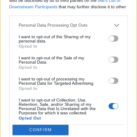
also be disclosed by us to third parties on the
IAB’s List of
gastos por operaciones corrientes, por valor de diez
Downstream Participants
that may further disclose it to other
mil euros (10.000,00€) con origen la unidad de gasto
third parties.
02801 correspondiente a Relaciones Internacionales
e Institucionales y destino la unidad de gasto 010
Personal Data Processing Opt Outs
correspondiente a Servicios Centrales.
I want to opt-out of the Sharing of my
205-30-10-2014-6:
personal data.
Opted In
Se acordó aprobar, en uso de la capacidad atribuida
por el artículo 4.3.c) de la Ley 11/2003, de 4 de abril,
I want to opt-out of the Sale of my
Personal Data.
sobre Consejos Sociales y Coordinación del Sistema
Opted In
Universitario de Canarias, modificada por Ley 5/2009,
de 24 de abril, una transferencia de crédito, entre
I want to opt-out of processing my
gastos por operaciones corrientes, por valor de dos
Personal Data for Targeted Advertising.
mil doscientos cincuenta euros (2.250,00€) con
Opted In
origen la unidad de gasto 02801 correspondiente a
I want to opt-out of Collection, Use,
Relaciones Internacionales e Institucionales y
Retention, Sale, and/or Sharing of my
destino la unidad de gasto 010 correspondiente a
Personal Data that Is Unrelated with the
Servicios Centrales.
Purposes for which it was collected.
Opted Out
205-30-10-2014-7:
CONFIRM