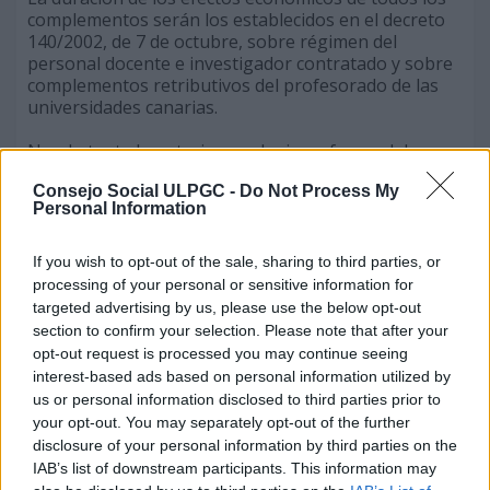
complementos serán los establecidos en el decreto
140/2002, de 7 de octubre, sobre régimen del
personal docente e investigador contratado y sobre
complementos retributivos del profesorado de las
universidades canarias.
No obstante lo anterior, cualquier reforma del
marco normativo estatal sobre retribuciones del
Consejo Social ULPGC -
Do Not Process My
profesorado dirigido a la homologación o mejora de
Personal Information
las percepciones salariales de los mismos que
implique un aumento de los gastos de personal de
las universidades canarias permitirá disminuir el
If you wish to opt-out of the sale, sharing to third parties, or
pago de los complementos hasta la cantidad
processing of your personal or sensitive information for
mejorada en la normativa estatal.
targeted advertising by us, please use the below opt-out
section to confirm your selection. Please note that after your
205-30-10-2014-5:
opt-out request is processed you may continue seeing
interest-based ads based on personal information utilized by
Se acordó aprobar, en uso de la capacidad atribuida
us or personal information disclosed to third parties prior to
por el artículo 4.3.c) de la Ley 11/2003, de 4 de abril,
your opt-out. You may separately opt-out of the further
sobre Consejos Sociales y Coordinación del Sistema
disclosure of your personal information by third parties on the
Universitario de Canarias, modificada por Ley 5/2009,
IAB’s list of downstream participants. This information may
de 24 de abril, una transferencia de crédito, entre