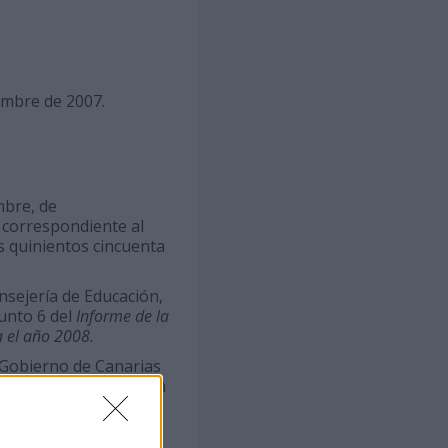
embre de 2007.
mbre, de
 correspondiente al
es quinientos cincuenta
nsejería de Educación,
unto 6 del
Informe de la
a el año 2008.
l Gobierno de Canarias
 Sociales y Coordinación