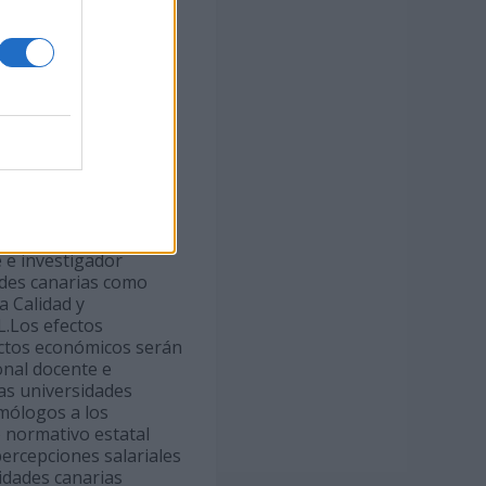
onómicos surtirán
n los establecidos en
stigador contratado y
 resultando
cidos en el año
re retribuciones del
de los mismos que
mitirá interrumpir el
relativo a la
cente e investigador
e e investigador
ades canarias como
a Calidad y
L.Los efectos
ectos económicos serán
onal docente e
as universidades
mólogos a los
o normativo estatal
percepciones salariales
idades canarias