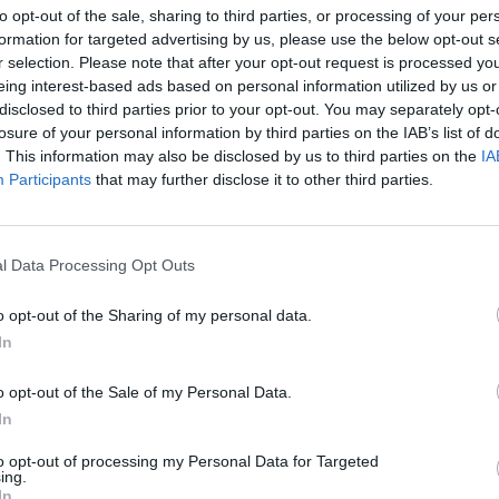
to opt-out of the sale, sharing to third parties, or processing of your per
formation for targeted advertising by us, please use the below opt-out s
r selection. Please note that after your opt-out request is processed y
adoptado por el Consejo Social reunido el 28 de abril de 2005
eing interest-based ads based on personal information utilized by us or
ter individual, de complementos retributivos al personal do
disclosed to third parties prior to your opt-out. You may separately opt-
2 y 69.3 de la Ley 6/2001, de 21 de diciembre, de Universidad
losure of your personal information by third parties on the IAB’s list of
l, como consecuencia de la resolución adoptada por la Agenc
. This information may also be disclosed by us to third parties on the
IA
dad y Acreditación Universitaria que modifica la puntuación p
Participants
that may further disclose it to other third parties.
s efectos económicos serán los establecidos en el decreto 1
en del personal docente e investigador contratado y sobr
fesorado de las universidades canarias resultando incompatib
mentos homólogos a los establecidos en el año 1999.No obs
l Data Processing Opt Outs
 marco normativo estatal sobre retribuciones del profesorad
a de las percepciones salariales de los mismos que impliq
o opt-out of the Sharing of my personal data.
e las universidades canarias permitirá interrumpir el pago 
cto.
In
adoptado por el Consejo Social reunido el 28 de abril de 2005
o opt-out of the Sale of my Personal Data.
ter individual, de complementos retributivos al personal do
2 y 69.3 de la Ley 6/2001, de 21 de diciembre, de Universidad
In
l, como consecuencia de la Sentencia dictada por el Juzgado
to opt-out of processing my Personal Data for Targeted
e Las Palmas de Gran Canaria en el procedimiento nº399/2005
ing.
tuada por la Agencia Canaria de Evaluación de la Calidad y 
In