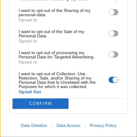
Se acordó establecer, a efectos de lo dispuesto en el
artículo 4.3 de la Ley 11/2003, de 4 de abril, sobre
I want to opt-out of the Sharing of my
personal data.
Consejos Sociales y Coordinación del Sistema
Opted In
Universitario de Canarias, que los bienes de
extraordinario valor serán aquellos bienes mayores
I want to opt-out of the Sale of my
a seis mil euros de valor neto contable (6.000 €)
Personal Data.
exceptuando aquellos que tenga un valor artístico y
Opted In
cultural.
I want to opt-out of processing my
Personal Data for Targeted Advertising.
Opted In
ANTERIOR
SIGUIENTE
I want to opt-out of Collection, Use,
Retention, Sale, and/or Sharing of my
COMISIÓN
SESIÓN PLENARIA 144
Personal Data that Is Unrelated with the
PERMANENTE 7
Purposes for which it was collected.
Opted Out
CONFIRM
Data Deletion
Data Access
Privacy Policy