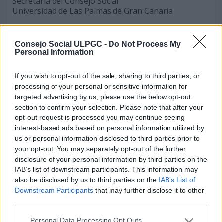
Secretaría del Consejo Social
Universidad de Las Palmas de Gran Canaria
143-04-07-2005-1:
Se acordó darse por informado del grado de
Consejo Social ULPGC -
Do Not Process My
cumplimiento del Plan Estratégico Institucional de la
Personal Information
Universidad de Las Palmas de Gran Canaria 2002-
2006.
If you wish to opt-out of the sale, sharing to third parties, or
processing of your personal or sensitive information for
143-04-07-2005-2:
targeted advertising by us, please use the below opt-out
Se acordó informar favorablemente, de acuerdo con
section to confirm your selection. Please note that after your
lo establecido en el artículo 3.2.b de la Ley 11/2003,
opt-out request is processed you may continue seeing
de 4 de abril, sobre Consejos Sociales y Coordinación
interest-based ads based on personal information utilized by
del Sistema Universitario de Canarias, las directrices
us or personal information disclosed to third parties prior to
del presupuesto para el ejercicio 2006 y remitirlas al
Consejo de Gobierno de la Universidad.
your opt-out. You may separately opt-out of the further
disclosure of your personal information by third parties on the
143-04-07-2005-3:
IAB’s list of downstream participants. This information may
Se acordó darse por informado del contenido del
also be disclosed by us to third parties on the
IAB’s List of
Plan Estratégico de la Biblioteca Universitaria 2005-
Downstream Participants
that may further disclose it to other
2007
third parties.
143-04-07-2005-4:
Personal Data Processing Opt Outs