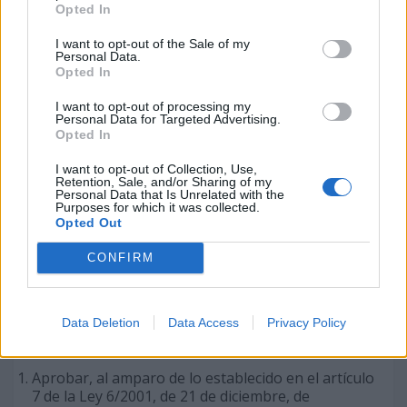
septiembre de 2004.
Opted In
· Sesión Plenaria nº 135: 16 de
I want to opt-out of the Sale of my
Personal Data.
diciembre de 2004.
Opted In
I want to opt-out of processing my
Personal Data for Targeted Advertising.
Opted In
132-03-03-2004-8:
Se acordó asignar, de acuerdo con los artículos 55.2 y
I want to opt-out of Collection, Use,
69.3 de la Ley 6/2001, de 21 de diciembre, de
Retention, Sale, and/or Sharing of my
Universidades, y demás disposiciones relacionadas
Personal Data that Is Unrelated with the
Purposes for which it was collected.
con la misma, el complemento retributivo número
Opted Out
tres a la profesora Dña. E.M.P, con efectos
económicos uno de enero de dos mil tres tras ser
CONFIRM
valorada positivamente por la Agencia Canaria de
Evaluación de la Calidad y Acreditación Universitaria.
132-03-03-2004-9:
Data Deletion
Data Access
Privacy Policy
Se acordó:
Aprobar, al amparo de lo establecido en el artículo
7 de la Ley 6/2001, de 21 de diciembre, de