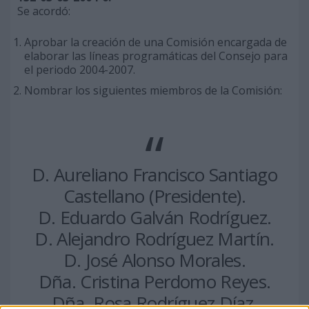
Se acordó:
Aprobar la creación de una Comisión encargada de
elaborar las líneas programáticas del Consejo para
el periodo 2004-2007.
Nombrar los siguientes miembros de la Comisión:
D. Aureliano Francisco Santiago
Castellano (Presidente).
D. Eduardo Galván Rodríguez.
D. Alejandro Rodríguez Martín.
D. José Alonso Morales.
Dña. Cristina Perdomo Reyes.
Dña. Rosa Rodríguez Díaz.