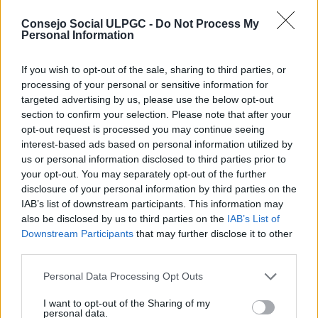
D. José Miguel Álamo Mendoza.
Consejo Social ULPGC -
Do Not Process My
D. José Carlos Falcón Lemes.
Personal Information
D. Miguel Angel Acosta Rodríguez
If you wish to opt-out of the sale, sharing to third parties, or
(Secretario).
processing of your personal or sensitive information for
targeted advertising by us, please use the below opt-out
section to confirm your selection. Please note that after your
opt-out request is processed you may continue seeing
132-03-03-2004-7:
interest-based ads based on personal information utilized by
Se acordó aprobar el siguiente calendario para la
us or personal information disclosed to third parties prior to
celebración de Sesiones Plenarias ordinarias durante
your opt-out. You may separately opt-out of the further
el año 2004:
disclosure of your personal information by third parties on the
IAB’s list of downstream participants. This information may
also be disclosed by us to third parties on the
IAB’s List of
Downstream Participants
that may further disclose it to other
third parties.
· Sesión Plenaria nº 133: 27 de abril
Personal Data Processing Opt Outs
de 2004.
· Sesión Plenaria nº 134: 27 de
I want to opt-out of the Sharing of my
personal data.