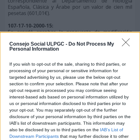
correspondiente al Departamento de Filología
Española, Clásica y Árabe por un valor de cien mil
pesetas (601,01€).
107-17-10-2000-15:
Se acordó aprobar la propuesta de modificación
presupuestaria de la Unidad de Gasto 206
correspondiente al Departamento de Cartografía y
Consejo Social ULPGC -
Do Not Process My
Personal Information
Expresión Gráfica en la Ingeniería por un valor de
doscientas tres mil quinientas cincuenta y seis
pesetas (1.223,40€).
If you wish to opt-out of the sale, sharing to third parties, or
processing of your personal or sensitive information for
107-17-10-2000-16:
targeted advertising by us, please use the below opt-out
Se acordó aprobar la propuesta de modificación
section to confirm your selection. Please note that after your
presupuestaria de la Unidad de Gasto 242
opt-out request is processed you may continue seeing
correspondiente al Departamento de Bioquímica
interest-based ads based on personal information utilized by
Molecular, Fisiología, Genética e Inmunología por un
us or personal information disclosed to third parties prior to
valor de seiscientas noventa y seis mil pesetas
your opt-out. You may separately opt-out of the further
(4.183,04€).
disclosure of your personal information by third parties on the
IAB’s list of downstream participants. This information may
107-17-10-2000-17:
also be disclosed by us to third parties on the
IAB’s List of
Se acordó aprobar la propuesta de modificación
Downstream Participants
that may further disclose it to other
presupuestaria de la Unidad de Gasto 206