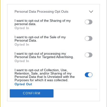
third parties.
correspondiente al Departamento de Cartografía y
Expresión Gráfica en la Ingeniería por un valor de
Personal Data Processing Opt Outs
diecinueve mil ochocientas setenta y dos pesetas
(119,43€).
I want to opt-out of the Sharing of my
personal data.
107-17-10-2000-18:
Opted In
Se acordó aprobar la propuesta de modificación
presupuestaria de la Unidad de Gasto 229
I want to opt-out of the Sale of my
Personal Data.
correspondiente al Departamento de Análisis
Opted In
Económico Aplicado por un valor de ciento setenta y
una mil ochocientas veintitres pesetas (1.032,68€).
I want to opt-out of processing my
Personal Data for Targeted Advertising.
107-17-10-2000-19:
Opted In
Se acordó aprobar la propuesta de modificación
presupuestaria de la Unidad de Gasto 175
I want to opt-out of Collection, Use,
Retention, Sale, and/or Sharing of my
correspondiente a la Facultad de Geografía e
Personal Data that Is Unrelated with the
Historia por un valor de ciento cincuenta y nueve mil
Purposes for which it was collected.
ciento veintitres pesetas (956,35€).
Opted Out
107-17-10-2000-20:
CONFIRM
Se acordó aprobar la propuesta de modificación
presupuestaria de la Unidad de Gasto 266