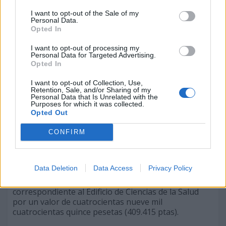
cincuenta y tres mil setecientas veinticuatro pesetas
(1.353.724 ptas).
I want to opt-out of the Sale of my
Personal Data.
Opted In
100-07-10-99-14:
Se acordó aprobar la propuesta de modificación
I want to opt-out of processing my
presupuestaria de la Unidad de Gasto 015
Personal Data for Targeted Advertising.
correspondiente al Rectorado por un valor de
Opted In
cuatrocientas mil pesetas (400.000 ptas).
I want to opt-out of Collection, Use,
100-07-10-99-15:
Retention, Sale, and/or Sharing of my
Personal Data that Is Unrelated with the
Se acordó aprobar la propuesta de modificación
Purposes for which it was collected.
presupuestaria de la Unidad de Gasto 185
Opted Out
correspondiente a la Facultad de Veterinaria por un
valor de cuatrocientas veinte mil pesetas (420.000
CONFIRM
ptas).
100-07-10-99-16:
Data Deletion
Data Access
Privacy Policy
Se acordó aprobar la propuesta de modificación
presupuestaria de la Unidad de Gasto 320
correspondiente al Edificio de Ciencias de la Salud
por un valor de cuatrocientas nueve mil
cuatrocientas quince pesetas (409.415 ptas).