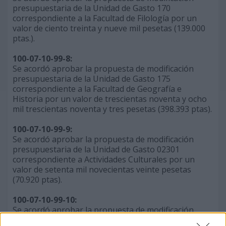
presupuestaria de la Unidad de Gasto 170
correspondiente a la Facultad de Filología por un
valor de ciento treinta y nueve mil pesetas (139.000
ptas.).
100-07-10-99-8:
Se acordó aprobar la propuesta de modificación
presupuestaria de la Unidad de Gasto 175
correspondiente a la Facultad de Geografía e
Historia por un valor de trescientas noventa y ocho
mil trescientas noventa y tres pesetas (398.393 ptas).
100-07-10-99-9:
Se acordó aprobar la propuesta de modificación
presupuestaria de la Unidad de Gasto 02301
correspondiente a Actividades Culturales por un
valor de setenta mil novecientas veinte pesetas
(70.920 ptas).
100-07-10-99-10:
Se acordó aprobar la propuesta de modificación
presupuestaria de la Unidad de Gasto 140