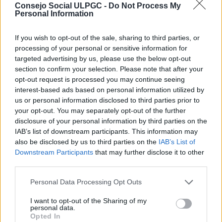
correspondiente a la Facultad de Traductores e
Consejo Social ULPGC -
Do Not Process My
Intérpretes por un valor de ciento cincuenta y siete
Personal Information
mil ciento dieciseis pesetas (157.116 ptas).
If you wish to opt-out of the sale, sharing to third parties, or
100-07-10-99-11:
processing of your personal or sensitive information for
Se acordó aprobar la propuesta de modificación
targeted advertising by us, please use the below opt-out
presupuestaria de la Unidad de Gasto 02601
section to confirm your selection. Please note that after your
correspondiente a Relaciones Internacionales por un
opt-out request is processed you may continue seeing
valor de ciento treinta mil pesetas (130.000 ptas).
interest-based ads based on personal information utilized by
us or personal information disclosed to third parties prior to
100-07-10-99-12:
your opt-out. You may separately opt-out of the further
Se acordó aprobar la propuesta de modificación
disclosure of your personal information by third parties on the
presupuestaria de la Unidad de Gasto 140
IAB’s list of downstream participants. This information may
correspondiente a la Facultad de Traductores e
Intérpretes por un valor de setecientas treinta y
also be disclosed by us to third parties on the
IAB’s List of
nueve mil doscientas dos pesetas (739.202 ptas).
Downstream Participants
that may further disclose it to other
third parties.
100-07-10-99-13:
Se acordó aprobar la propuesta de modificación
Personal Data Processing Opt Outs
presupuestaria de la Unidad de Gasto 238
I want to opt-out of the Sharing of my
correspondiente al Departamento de Ingeniería
personal data.
Telemática por un valor de un millón trescientas
Opted In