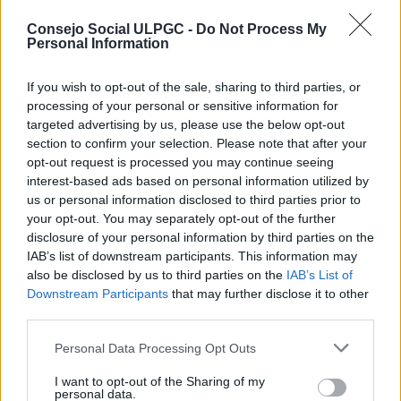
CP93-03-04-2018-12:
Se acordó aprobar, en uso de la capacidad atribuida
Consejo Social ULPGC -
Do Not Process My
Personal Information
por el artículo 3.2.e) de la Ley 11/2003, de 4 de abril,
sobre Consejos Sociales y Coordinación del Sistema
Universitario de Canarias, modificada por Ley 5/2009,
If you wish to opt-out of the sale, sharing to third parties, or
de 24 de abril, una transferencia de crédito, entre
processing of your personal or sensitive information for
capítulos de gastos corrientes y gastos de capital,
targeted advertising by us, please use the below opt-out
por valor de cuatro mil dos con ochenta y ocho euros
section to confirm your selection. Please note that after your
(4.002,88€) con origen y destino la unidad de gasto
opt-out request is processed you may continue seeing
281 (programa 42A) correspondiente al
interest-based ads based on personal information utilized by
Departamento de Patología Animal, Producción
us or personal information disclosed to third parties prior to
Animal, Bromatología y Tecnología de los Alimentos.
your opt-out. You may separately opt-out of the further
disclosure of your personal information by third parties on the
CP93-03-04-2018-13:
IAB’s list of downstream participants. This information may
Se acordó aprobar, en uso de la capacidad atribuida
also be disclosed by us to third parties on the
IAB’s List of
por el artículo 3.2.e) de la Ley 11/2003, de 4 de abril,
Downstream Participants
that may further disclose it to other
sobre Consejos Sociales y Coordinación del Sistema
third parties.
Universitario de Canarias, modificada por Ley 5/2009,
de 24 de abril, una transferencia de crédito, entre
Personal Data Processing Opt Outs
capítulos de gastos corrientes y gastos de capital,
por valor de tres mil setecientos veintiocho con
I want to opt-out of the Sharing of my
setenta y un euros (1.728,71€) con origen y destino
personal data.