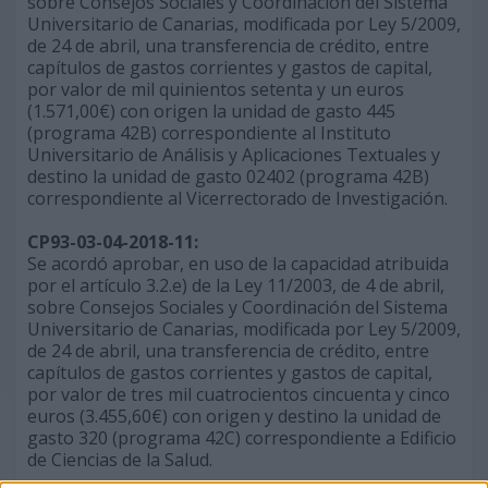
sobre Consejos Sociales y Coordinación del Sistema
Universitario de Canarias, modificada por Ley 5/2009,
de 24 de abril, una transferencia de crédito, entre
capítulos de gastos corrientes y gastos de capital,
por valor de mil quinientos setenta y un euros
(1.571,00€) con origen la unidad de gasto 445
(programa 42B) correspondiente al Instituto
Universitario de Análisis y Aplicaciones Textuales y
destino la unidad de gasto 02402 (programa 42B)
correspondiente al Vicerrectorado de Investigación.
CP93-03-04-2018-11:
Se acordó aprobar, en uso de la capacidad atribuida
por el artículo 3.2.e) de la Ley 11/2003, de 4 de abril,
sobre Consejos Sociales y Coordinación del Sistema
Universitario de Canarias, modificada por Ley 5/2009,
de 24 de abril, una transferencia de crédito, entre
capítulos de gastos corrientes y gastos de capital,
por valor de tres mil cuatrocientos cincuenta y cinco
euros (3.455,60€) con origen y destino la unidad de
gasto 320 (programa 42C) correspondiente a Edificio
de Ciencias de la Salud.