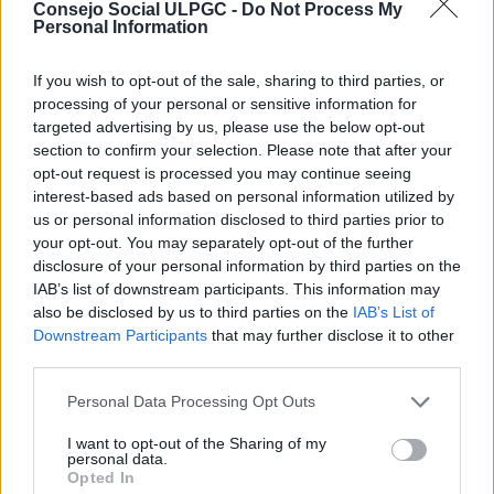
CP90-13-12-2017-1:
Consejo Social ULPGC -
Do Not Process My
Se acordó aprobar, en uso de la capacidad atribuida
Personal Information
por el artículo 3.2.e) de la Ley 11/2003, de 4 de abril,
sobre Consejos Sociales y Coordinación del Sistema
If you wish to opt-out of the sale, sharing to third parties, or
Universitario de Canarias, modificada por Ley 5/2009,
processing of your personal or sensitive information for
de 24 de abril, una transferencia de crédito, entre
targeted advertising by us, please use the below opt-out
capítulos de gastos de capital, por valor de cuatro mil
section to confirm your selection. Please note that after your
ochocientos setenta y nueve con treinta y siete
opt-out request is processed you may continue seeing
euros (4.879,37€) con origen y destino la unidad de
interest-based ads based on personal information utilized by
gasto 01004 (programa 42C) correspondiente a
us or personal information disclosed to third parties prior to
Subvenciones Gestionadas.
your opt-out. You may separately opt-out of the further
CP90-13-12-2017-2:
disclosure of your personal information by third parties on the
Se acordó aprobar, en uso de la capacidad atribuida
IAB’s list of downstream participants. This information may
por el artículo 3.2.e) de la Ley 11/2003, de 4 de abril,
also be disclosed by us to third parties on the
IAB’s List of
sobre Consejos Sociales y Coordinación del Sistema
Downstream Participants
that may further disclose it to other
Universitario de Canarias, modificada por Ley 5/2009,
third parties.
de 24 de abril, una transferencia de crédito, entre
gastos en bienes corrientes y servicios y gastos de
Personal Data Processing Opt Outs
capital, por valor de treinta y siete mil seiscientos
setenta y nueve con siete euros (37.679,07€) con
I want to opt-out of the Sharing of my
personal data.
origen y destino la unidad de gasto 011 (programa
Opted In
42E) correspondiente al Consejo Social.