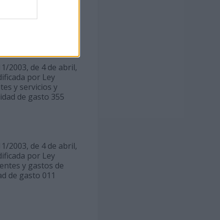
dad de gasto 180
la unidad de gasto
1/2003, de 4 de abril,
ificada por Ley
tes y servicios y
nidad de gasto 355
1/2003, de 4 de abril,
ificada por Ley
ientes y gastos de
dad de gasto 011