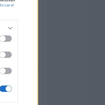
 downstream
B’s List of
1/2003, de 4 de abril,
ificada por Ley
tes y servicios y
 y dos euros
iente al Edificio de
1/2003, de 4 de abril,
ificada por Ley
s de capital, por valor
 destino la unidad de
1/2003, de 4 de abril,
ificada por Ley
tes y servicios y