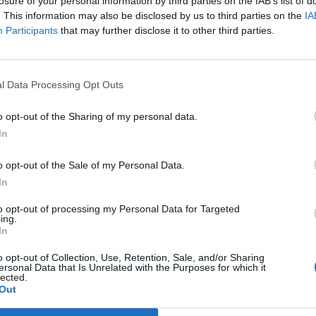
losure of your personal information by third parties on the IAB’s list of
. This information may also be disclosed by us to third parties on the
IA
Participants
that may further disclose it to other third parties.
so de la capacidad atribuida por el artículo 3.2.e) de la Ley 1
s y Coordinación del Sistema Universitario de Canarias, mod
 una transferencia de crédito, entre gastos en bienes corrien
l Data Processing Opt Outs
 valor de dos mil cuatrocientos cuarenta y uno con cincuenta
n y destino la unidad de gasto 310 (programa 42C) correspond
 Empresariales.
o opt-out of the Sharing of my personal data.
In
o opt-out of the Sale of my Personal Data.
so de la capacidad atribuida por el artículo 3.2.e) de la Ley 1
In
s y Coordinación del Sistema Universitario de Canarias, mod
 una transferencia de crédito, entre gastos corrientes y gasto
to opt-out of processing my Personal Data for Targeted
s veintisiete con veinticuatro euros (7.627,24€), con origen y
ing.
 42C) correspondiente al Servicio de Deportes.
In
o opt-out of Collection, Use, Retention, Sale, and/or Sharing
ersonal Data that Is Unrelated with the Purposes for which it
lected.
so de la capacidad atribuida por el artículo 3.2.e) de la Ley 1
Out
s y Coordinación del Sistema Universitario de Canarias, mod
 una transferencia de crédito, entre gastos en bienes corrien