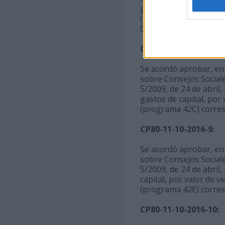
gastos de capital, por
(programa 42A) corresp
02401 (programa 42B) 
CP80-11-10-2016-8:
Se acordó aprobar, en u
sobre Consejos Sociale
5/2009, de 24 de abril,
gastos de capital, por 
(programa 42C) corresp
CP80-11-10-2016-9:
Se acordó aprobar, en u
sobre Consejos Sociale
5/2009, de 24 de abril,
capital, por valor de v
(programa 42E) corres
CP80-11-10-2016-10: