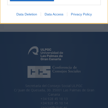
SESIÓN PLENARIA 316
SESIÓN PLENARIA 317
Data Deletion
Data Access
Privacy Policy
Secretaría del Consejo Social ULPGC
C/ Juan de Quesada, 30. 35001 Las Palmas de Gran
Canaria
+34 928 45 10 13
+34 928 45 10 14
csocial@ulpgc.es