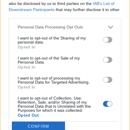
also be disclosed by us to third parties on the
IAB’s List of
105 / 105
Capítulo 2 / 42A
Capítulo 6
Downstream Participants
that may further disclose it to other
third parties.
275 / 275
Capítulo 2 / 42A
Capítulo 6
Personal Data Processing Opt Outs
275 / 275
Capítulo 2 / 42B
Capítulo 6
I want to opt-out of the Sharing of my
personal data.
Opted In
315 / 315
Capítulo 2 / 42C
Capítulo 6
I want to opt-out of the Sale of my
155 / 155
Capítulo 2 / 42A
Capítulo 6
Personal Data.
Opted In
155 / 155
Capítulo 2 / 42A
Capítulo 6
I want to opt-out of processing my
Personal Data for Targeted Advertising.
266 / 266
Capítulo 2 / 42A
Capítulo 6
Opted In
I want to opt-out of Collection, Use,
305 / 305
Capítulo 2 / 42C
Capítulo 6
Retention, Sale, and/or Sharing of my
Personal Data that Is Unrelated with the
Purposes for which it was collected.
Opted Out
ANTERIOR
CONFIRM
SIGUIENTE