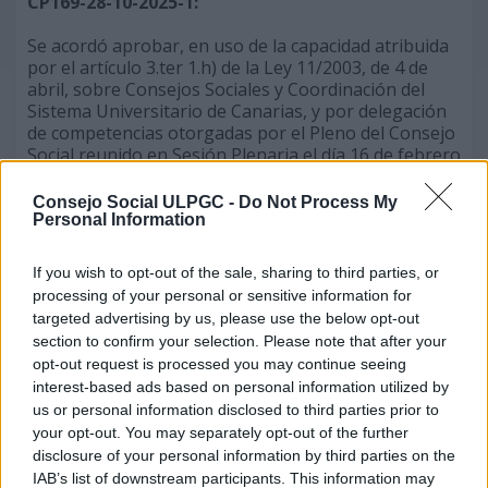
CP169-28-10-2025-1:
Se acordó aprobar, en uso de la capacidad atribuida
por el artículo 3.ter 1.h) de la Ley 11/2003, de 4 de
abril, sobre Consejos Sociales y Coordinación del
Sistema Universitario de Canarias, y por delegación
de competencias otorgadas por el Pleno del Consejo
Social reunido en Sesión Plenaria el día 16 de febrero
de 2024, la siguiente transferencia de crédito del
presupuesto de la ULPGC correspondiente a 2025:
Consejo Social ULPGC -
Do Not Process My
Personal Information
UGA
Capítulo
Cap.
If you wish to opt-out of the sale, sharing to third parties, or
origen/destino
origen/Programa
destino/P
processing of your personal or sensitive information for
targeted advertising by us, please use the below opt-out
215 / 215
Capítulo 2 / 42B
Capítulo 6
section to confirm your selection. Please note that after your
opt-out request is processed you may continue seeing
175 / 175
Capítulo 2 / 42A
Capítulo 6
interest-based ads based on personal information utilized by
us or personal information disclosed to third parties prior to
420 / 420
Capítulo 2 / 42B
Capítulo 6
your opt-out. You may separately opt-out of the further
disclosure of your personal information by third parties on the
135 / 135
Capítulo 2 / 42C
Capítulo 6
IAB’s list of downstream participants. This information may