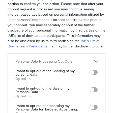
de 24 de abril, y por delegación de competencias
section to confirm your selection. Please note that after your
otorgadas por el Pleno del Consejo Social reunido en
opt-out request is processed you may continue seeing
Sesión Plenaria el día 17 de junio de 2015, los
interest-based ads based on personal information utilized by
siguientes precios de los títulos propios y
us or personal information disclosed to third parties prior to
programas formativos programados para el curso
your opt-out. You may separately opt-out of the further
2022/2023:
disclosure of your personal information by third parties on the
IAB’s list of downstream participants. This information may
also be disclosed by us to third parties on the
IAB’s List of
Denominación
ETCS
Pr
Downstream Participants
that may further disclose it to other
Pú
third parties.
Ma
Personal Data Processing Opt Outs
(
€
I want to opt-out of the Sharing of my
personal data.
Máster Universitario en Energías
60
3.
Opted In
renovables y Transición
I want to opt-out of the Sale of my
Energética.
Personal Data.
Opted In
Experto Universitario en Energías
36
1.
Renovables y Transición
I want to opt-out of processing my
Personal Data for Targeted Advertising.
Energética.