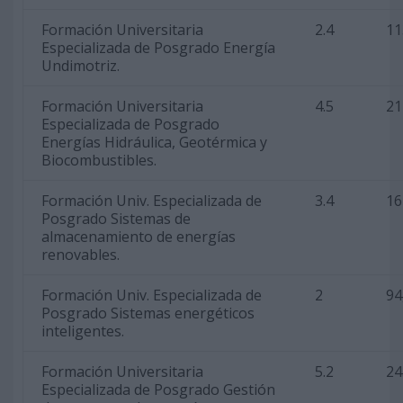
Formación Universitaria
2.4
11
Especializada de Posgrado Energía
Undimotriz.
Formación Universitaria
4.5
21
Especializada de Posgrado
Energías Hidráulica, Geotérmica y
Biocombustibles.
Formación Univ. Especializada de
3.4
16
Posgrado Sistemas de
almacenamiento de energías
renovables.
Formación Univ. Especializada de
2
94
Posgrado Sistemas energéticos
inteligentes.
Formación Universitaria
5.2
24
Especializada de Posgrado Gestión