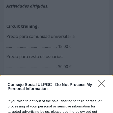
Actividades dirigidas.
Circuit training.
Precio para comunidad universitaria:
………………………………………………. 15,00 €
Precio para resto de usuarios:
………………………………………………. 30,00 €
Consejo Social ULPGC -
Do Not Process My
CP139-06-10-2022-6:
Personal Information
Se acordó aprobar, en uso de la capacidad atribuida
If you wish to opt-out of the sale, sharing to third parties, or
por el artículo 4.3.b) de la Ley 11/2003, de 4 de abril,
processing of your personal or sensitive information for
sobre Consejos Sociales y Coordinación del Sistema
Universitario de Canarias, modificada por Ley 5/2009,
targeted advertising by us, please use the below opt-out