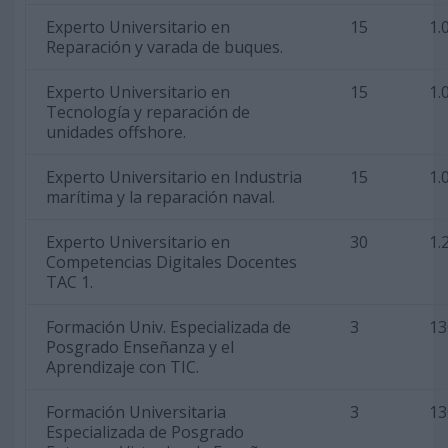
Experto Universitario en
15
1.
Reparación y varada de buques.
Experto Universitario en
15
1.
Tecnología y reparación de
unidades offshore.
Experto Universitario en Industria
15
1.
marítima y la reparación naval.
Experto Universitario en
30
1.
Competencias Digitales Docentes
TAC 1.
Formación Univ. Especializada de
3
13
Posgrado Enseñanza y el
Aprendizaje con TIC.
Formación Universitaria
3
13
Especializada de Posgrado