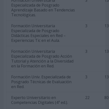
Formación Universitaria
3
13
Especializada de Posgrado
Aprendizaje Basado en Tendencias
Tecnológicas.
Formación Universitaria
3
13
Especializada de Posgrado
Didácticas Especiales en Red –
Experiencias Tic en el Aula.
Formación Universitaria
3
13
Especializada de Posgrado Acción
Tutorial y Atención a la Diversidad
en la Formación en Red.
Formación Univ. Especializada de
3
13
Posgrado Técnicas de Evaluación
en Red.
Experto Universitario en
22
80
Competencias Digitales (4ª ed.).