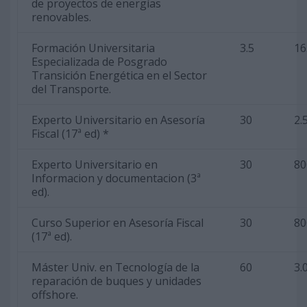
de proyectos de energías
renovables.
Formación Universitaria
3.5
16
Especializada de Posgrado
Transición Energética en el Sector
del Transporte.
Experto Universitario en Asesoría
30
2.
Fiscal (17ª ed) *
Experto Universitario en
30
80
Informacion y documentacion (3ª
ed).
Curso Superior en Asesoría Fiscal
30
80
(17ª ed).
Máster Univ. en Tecnología de la
60
3.
reparación de buques y unidades
offshore.