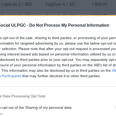
Capítulo 2 / 42D
Capítulo 6 / 42C
1.850,00
Capítulo 2 / 42A
Capítulo 6 / 42A
2.719,76
Social ULPGC -
Do Not Process My Personal Information
Capítulo 2 / 42A
Capítulo 6 / 42A
1.451,23
to opt-out of the sale, sharing to third parties, or processing of your per
formation for targeted advertising by us, please use the below opt-out s
r selection. Please note that after your opt-out request is processed y
iguiente transferencia de crédito del presupuesto del Conse
eing interest-based ads based on personal information utilized by us or
 con su trámite según lo dispuesto en el artículo 23.3 de las
disclosed to third parties prior to your opt-out. You may separately opt-
versidad para 2022:
losure of your personal information by third parties on the IAB’s list of
. This information may also be disclosed by us to third parties on the
IA
Participants
Capítulo
that may further disclose it to other third parties.
Cap.
Importe
origen/Programa
destino/Programa
(€)
Capítulo 2 / 42E
Capítulo 2 / 42E
3.000,00
l Data Processing Opt Outs
o opt-out of the Sharing of my personal data.
In