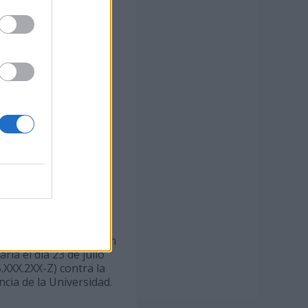
ción del
Máster
iones otorgadas a la
 Ley 11/2003, de 4 de
ación del Sistema
stituto Universitario
o de Cibernética,
ículo 8.2. de la
Ley
cias otorgadas por el
ormas de Progreso y
ria
, y por la delegación
ia el día 23 de julio
.XXX.2XX-Z) contra la
cia de la Universidad.