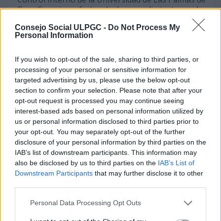
Gran Canaria a efectos de dar cumplimiento con lo
establecido en el artículo 4.1.c. de la Ley 11/2003, de
Consejo Social ULPGC -
Do Not Process My
4 de abril, sobre Consejos Sociales y Coordinación
Personal Information
del Sistema Universitario de Canarias.
If you wish to opt-out of the sale, sharing to third parties, or
CP13-23-05-2006-3:
processing of your personal or sensitive information for
Se acordó:
targeted advertising by us, please use the below opt-out
section to confirm your selection. Please note that after your
Aprobar la Memoria de Actividades de la Unidad de
opt-out request is processed you may continue seeing
Cooperación Educativa y Fomento del Empleo
interest-based ads based on personal information utilized by
(UCEFE) correspondiente al año 2005.
us or personal information disclosed to third parties prior to
Remitir dicha memoria al Consejo de Gobierno de
your opt-out. You may separately opt-out of the further
acuerdo con lo establecido en el artículo 163 de los
disclosure of your personal information by third parties on the
Estatutos de la Universidad de Las Palmas de Gran
IAB’s list of downstream participants. This information may
Canaria.
also be disclosed by us to third parties on the
IAB’s List of
Downstream Participants
that may further disclose it to other
CP13-23-05-2006-4:
third parties.
Se acordó aprobar, de acuerdo con el artículo 4.3.b
de la
Ley 11/2003, de 4 de abril, sobre Consejos Sociales
Personal Data Processing Opt Outs
y Coordinación del Sistema Universitario de Canarias
, los
precios de los títulos propios de postgrado para el