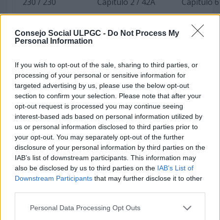
230 / 230
Capítulo 2 / 42A
Capítulo 6
230 / 230
Capítulo 2 / 42B
Capítulo 6
Consejo Social ULPGC -
Do Not Process My
Personal Information
281 / 281
Capítulo 2 / 42A
Capítulo 6
If you wish to opt-out of the sale, sharing to third parties, or
410 / 410
Capítulo 2 / 42B
Capítulo 6
processing of your personal or sensitive information for
targeted advertising by us, please use the below opt-out
430 / 430
Capítulo 2 / 42B
Capítulo 6
section to confirm your selection. Please note that after your
opt-out request is processed you may continue seeing
180 / 180
Capítulo 2 / 42A
Capítulo 6
interest-based ads based on personal information utilized by
us or personal information disclosed to third parties prior to
180 / 180
Capítulo 2 / 42A
Capítulo 6
your opt-out. You may separately opt-out of the further
disclosure of your personal information by third parties on the
210 / 210
Capítulo 2 / 42A
Capítulo 6
IAB’s list of downstream participants. This information may
also be disclosed by us to third parties on the
IAB’s List of
237 /237
Capítulo 2 / 42A y
Capítulo 6
Downstream Participants
that may further disclose it to other
42B
third parties.
Personal Data Processing Opt Outs
245 /245
Capítulo 2 / 42A y
Capítulo 6