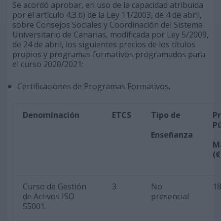
Se acordó aprobar, en uso de la capacidad atribuida
por el artículo 4.3.b) de la Ley 11/2003, de 4 de abril,
sobre Consejos Sociales y Coordinación del Sistema
Universitario de Canarias, modificada por Ley 5/2009,
de 24 de abril, los siguientes precios de los títulos
propios y programas formativos programados para
el curso 2020/2021:
Certificaciones de Programas Formativos.
Denominación
ETCS
Tipo de
Pr
Pú
Enseñanza
M
(
€
Curso de Gestión
3
No
18
de Activos ISO
presencial
55001.