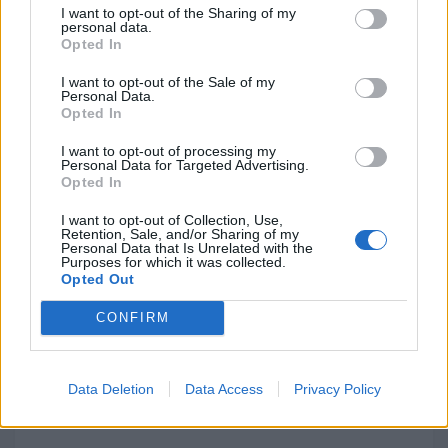
42B
I want to opt-out of the Sharing of my
personal data.
248 / 248
Capítulo 2 / 42A
Capítulo 6
Opted In
I want to opt-out of the Sale of my
254 / 254
Capítulo 2 / 42B
Capítulo 6
Personal Data.
Opted In
263 / 263
Capítulo 2 / 42A
Capítulo 6
I want to opt-out of processing my
Personal Data for Targeted Advertising.
269 / 269
Capítulo 2 / 42A
Capítulo 6
Opted In
I want to opt-out of Collection, Use,
272 / 272
Capítulo 2 / 42B
Capítulo 6
Retention, Sale, and/or Sharing of my
Personal Data that Is Unrelated with the
Purposes for which it was collected.
305 / 305
Capítulo 2 / 42C
Capítulo 6
Opted Out
450 / 450
Capítulo 2 / 42B
Capítulo 6
CONFIRM
465 / 465
Capítulo 2 / 42B
Capítulo 6
Data Deletion
Data Access
Privacy Policy
CP117-22-10-2020-3: