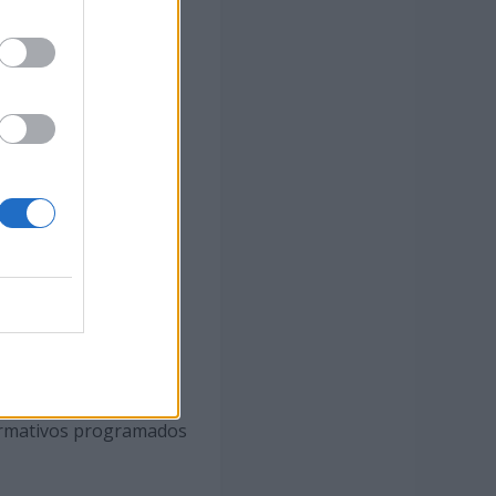
tos de capital, por
programa 42B)
a unidad de gasto
1/2003, de 4 de abril,
or delegación de
el día 17 de junio de
tos de capital, por
ción y cobertura la
 Innovación y
11/2003, de 4 de abril,
ificada por Ley
 formativos programados