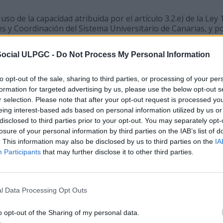
so de la capacidad atribuida por el artículo 3.2.e) de la Ley 1
s y Coordinación del Sistema Universitario de Canarias, y p
 por el Pleno del Consejo Social reunido en Sesión Plenaria 
a de crédito, entre gastos en transferencias corrientes y gas
Social ULPGC -
Do Not Process My Personal Information
 seiscientos noventa y tres con setenta y seis euros (17.693,7
de gasto 01002 (programa 42C) denominada
Biblioteca Universi
to opt-out of the sale, sharing to third parties, or processing of your per
formation for targeted advertising by us, please use the below opt-out s
r selection. Please note that after your opt-out request is processed y
so de la capacidad atribuida por el artículo 3.2.e) de la Ley 1
eing interest-based ads based on personal information utilized by us or
s y Coordinación del Sistema Universitario de Canarias, y p
disclosed to third parties prior to your opt-out. You may separately opt-
 por el Pleno del Consejo Social reunido en Sesión Plenaria 
losure of your personal information by third parties on the IAB’s list of
a de crédito, entre gastos en bienes corrientes y gastos de c
. This information may also be disclosed by us to third parties on the
IA
200.000,00€) con aplicación y cobertura la unidad de gasto 
Participants
that may further disclose it to other third parties.
Centrales
.
l Data Processing Opt Outs
so de la capacidad atribuida por el artículo 3.2.e) de la Ley 1
s y Coordinación del Sistema Universitario de Canarias, y p
o opt-out of the Sharing of my personal data.
 por el Pleno del Consejo Social reunido en Sesión Plenaria 