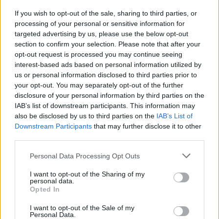
que la dinámica persigue acercar a la universidad a
los proyectos más innovadores que se están
If you wish to opt-out of the sale, sharing to third parties, or
desarrollando en las Islas, “que recorran sus obras,
processing of your personal or sensitive information for
que hablen con los profesionales que las hacen
targeted advertising by us, please use the below opt-out
posibles y, sobre todo, que descubran que en
section to confirm your selection. Please note that after your
Canarias hay oportunidades reales para desarrollar
opt-out request is processed you may continue seeing
su talento, sin tener que buscar fuera lo que aquí
interest-based ads based on personal information utilized by
podemos construir juntos”.
us or personal information disclosed to third parties prior to
your opt-out. You may separately opt-out of the further
“Esta es una oportunidad única no solo para ampliar
disclosure of your personal information by third parties on the
sus conocimientos, sino para visualizar su futuro
IAB’s list of downstream participants. This information may
profesional dentro de las islas. Contar con una
also be disclosed by us to third parties on the
IAB’s List of
experiencia tan directa con los proyectos más
Downstream Participants
that may further disclose it to other
relevantes del sector supone una motivación extra
third parties.
para su formación y un impulso real en su camino
hacia el mundo laboral”, afirmó el consejero.
Personal Data Processing Opt Outs
Con estos galardones se pretende fomentar la
I want to opt-out of the Sharing of my
creatividad y capacidad de innovación en la
personal data.
generación de soluciones sostenibles a los retos
Opted In
más inmediatos en las principales infraestructuras
I want to opt-out of the Sale of my
de la comunidad, así como en el sector de la vivienda
Personal Data.