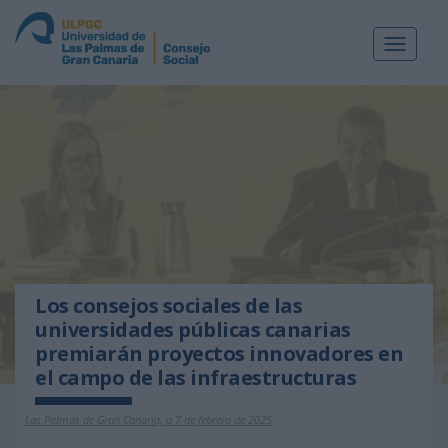
Toggle
navigat
Los consejos sociales de las
universidades públicas canarias
premiarán proyectos innovadores en
el campo de las infraestructuras
Las Palmas de Gran Canaria, a 7 de febrero de 2025