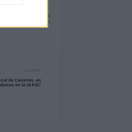
o del REF se incluya la
a elaboración del Plan
SIGUIENTE
cal de Canarias, en
ebates en la ULPGC’