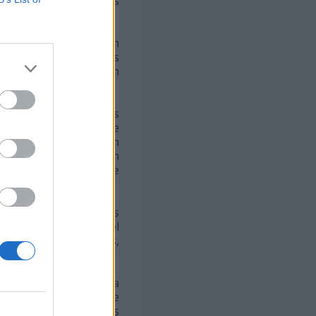
diantes y las prácticas
ramas de financiación
as en el seno de las
os con sede social en
tudiantes y docentes
los beneficiarios de
 del Archipiélago con
e establecer, también
 de investigación y de
contemple que en las
ndiciones al resto del
estadoras de servicios,
l”.
 equidad del sistema
n del 25% del precio de
cidas por los consejos