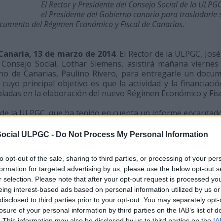
El Rector y Presidente del Consejo Social de la UL
el Presidente del Gobierno canario para trasladarle s
cumento del Régimen Económico y Fiscal de Canarias.
Canaria, 13 de marzo de 2014
. El Rector de la ULPGC, Jo
 Consejo Social, Lothar Siemens, asistirá mañana vierne
rno de Canarias, Paulino Rivero, para entregarle un docu
 cuyo principal objetivo es que la actividad y la financiaci
ladas en la elaboración del nuevo Régimen Económico y Fisc
 de la ULPGC, que ha tenido en cuenta un informe encargado
os universitarios sobre las medidas económicas y fiscales
ciación de las Universidades, presentará mañana al Gobiern
Social ULPGC -
Do Not Process My Personal Information
o susceptibles de ser integradas en el nuevo documento
ias nunca han estado presentes en el REF y esta refor
to opt-out of the sale, sharing to third parties, or processing of your per
rtunidad para que la actividad de investigación e innovaci
formation for targeted advertising by us, please use the below opt-out s
se fortalezca en Canarias, ya que las instituciones universit
r selection. Please note that after your opt-out request is processed y
e generación de conocimiento y crecimiento económico de 
eing interest-based ads based on personal information utilized by us or
l Consejo Social de la ULPGC.
disclosed to third parties prior to your opt-out. You may separately opt-
losure of your personal information by third parties on the IAB’s list of
 que presentarán al Gobierno destaca la solicitud de of
. This information may also be disclosed by us to third parties on the
IA