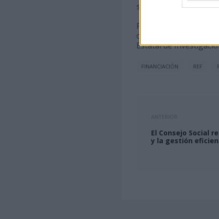
sociales de las Univers
Por último, la ULPGC s
condición de Canarias
Estatal de Investigació
FINANCIACIÓN
REF
ANTERIOR
El Consejo Social r
y la gestión eficie