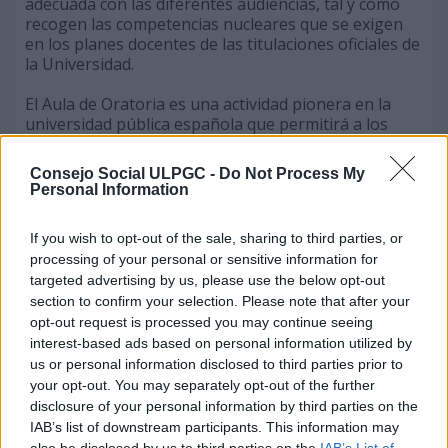
adecuada con las diferentes audiencias, tal y como
recogen las competencias nucleares que se exigen
en los planes docentes de las titulaciones oficiales de
la Universidad.
El Aula de Oratoria es una actividad pionera en la
universidad pública española que permitirá a los
estudiantes universitarios instruirse en
competencias comunicativas y de oratoria mediante
Consejo Social ULPGC -
Do Not Process My
la impartición de talleres que se llevarán a cabo
Personal Information
todos los viernes y que versarán sobre estrategias y
actividades encaminadas a fomentar las
If you wish to opt-out of the sale, sharing to third parties, or
competencias de trabajo en equipo, la búsqueda de
processing of your personal or sensitive information for
información, la argumentación y la comunicación
targeted advertising by us, please use the below opt-out
oral. Son talleres que contemplan una formación
section to confirm your selection. Please note that after your
teórica combinada con la puesta en práctica de las
habilidades necesarias en debates de competición.
opt-out request is processed you may continue seeing
interest-based ads based on personal information utilized by
Los talleres serán impartidos por antiguos
us or personal information disclosed to third parties prior to
estudiantes de la ULPGC que han participado en
your opt-out. You may separately opt-out of the further
algunas de las ediciones de la Liga de Debate
disclosure of your personal information by third parties on the
Universitario organizadas por el Consejo Social de la
IAB’s list of downstream participants. This information may
ULPGC desde hace nueve años, y por expertos con
also be disclosed by us to third parties on the
IAB’s List of