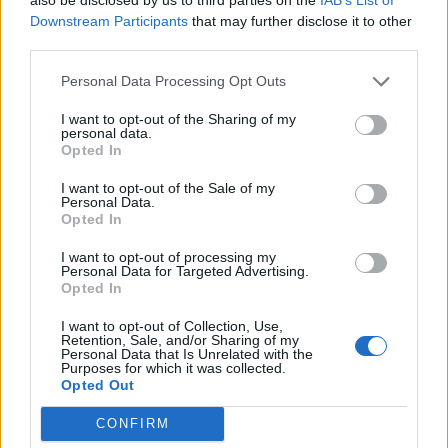
formación en oratoria.
Downstream Participants
that may further disclose it to other
third parties.
Programa del Aula de Oratoria
Personal Data Processing Opt Outs
Así, mañana viernes, 3 de febrero, se pone en
marcha el primero de los talleres, cuyo título es “Los
I want to opt-out of the Sharing of my
personal data.
argumentos y sus evidencias”, que impartirá el
Opted In
abogado Alejandro Pérez, elegido mejor orador de
varias Ligas ULPGC de Debate Universitario.
I want to opt-out of the Sale of my
Personal Data.
El viernes, 10 de febrero, se impartirá el taller
Opted In
denominado “Claves en la elaboración de un
discurso”, a cargo de la Licenciada en Derecho y
I want to opt-out of processing my
Personal Data for Targeted Advertising.
Mediadora Familiar, Betsaida González, que también
Opted In
participó en las Ligas de Debate Universitario y ha
sido formadora de algunos de los equipos que se
I want to opt-out of Collection, Use,
han presentado a esta competición.
Retention, Sale, and/or Sharing of my
Personal Data that Is Unrelated with the
Purposes for which it was collected.
El viernes, 17 de febrero, el taller que se llevará a
Opted Out
cabo tendrá por título “Destrezas para hablar en
público”, y estará a cargo del Licenciado en Derecho
CONFIRM
y especialista en oratoria por la Escuela Europea de