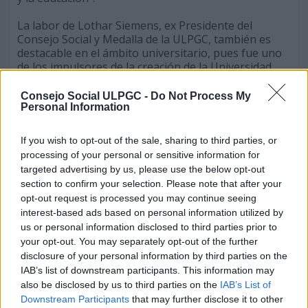
La labor de Lothar Siemens, ex Presidente del
Consejo Social y Medalla de la ULPGC, también es
destacable en el ámbito universitario, pues fue uno
de los impulsores de la creación de la Universidad
grancanaria y patrono fundador de la Fundación
Universitaria, gestada tras la primera manifestación
Consejo Social ULPGC -
Do Not Process My
pro-universidad que se organizó en la Isla, en el año
Personal Information
1982. El actual Presidente del Consejo Social, Ángel
Tristán, recordó, precisamente, ese compromiso
If you wish to opt-out of the sale, sharing to third parties, or
“activo” con la creación de una Universidad en Las
processing of your personal or sensitive information for
Palmas de Gran Canaria “que rompiera el muro del
targeted advertising by us, please use the below opt-out
mar y la distancia, y que permitiera a los
section to confirm your selection. Please note that after your
grancanarios aumentar su accesibilidad a los
opt-out request is processed you may continue seeing
estudios superiores y al conocimiento”.
interest-based ads based on personal information utilized by
us or personal information disclosed to third parties prior to
Tristán Pimienta afirmó en su intervención, durante
your opt-out. You may separately opt-out of the further
el acto homenaje, que “Lothar Siemens fue un
disclosure of your personal information by third parties on the
activista cultural en el más amplio sentido de tal
IAB’s list of downstream participants. This information may
condición. Fue un polifacético intelectual, un creador,
un apasionado y creativo impulsor de iniciativas de
also be disclosed by us to third parties on the
IAB’s List of
calado social, orgulloso de su mixtura alemana e
Downstream Participants
that may further disclose it to other