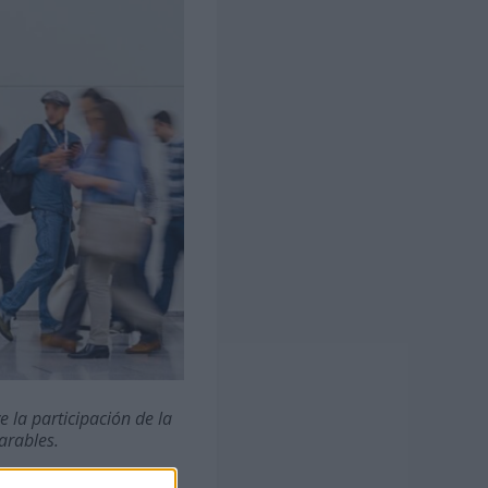
 la participación de la
arables.