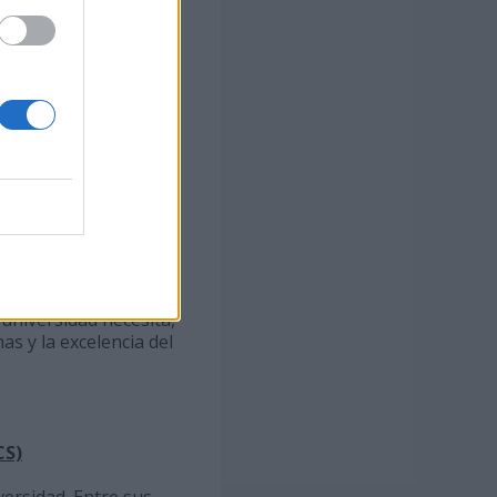
a, los intereses de la
orma.
 para ejercer la
igue sin garantizar la
trol de la gestión,
 Subirats y su equipo
 ha insistido en la
vo de la universidad,
islación, fruto de un
 universidad necesita,
s y la excelencia del
CS)
versidad. Entre sus