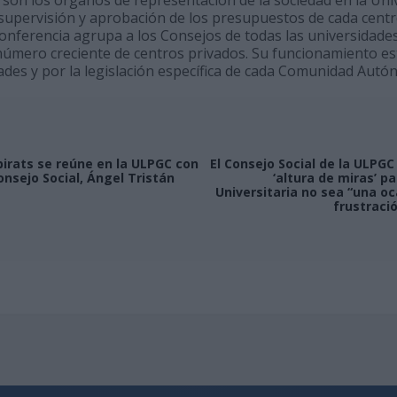
supervisión y aprobación de los presupuestos de cada centr
onferencia agrupa a los Consejos de todas las universidade
número creciente de centros privados. Su funcionamiento es
ades y por la legislación específica de cada Comunidad Autó
birats se reúne en la ULPGC con
El Consejo Social de la ULPG
onsejo Social, Ángel Tristán
‘altura de miras’ p
Universitaria no sea “una oc
frustraci