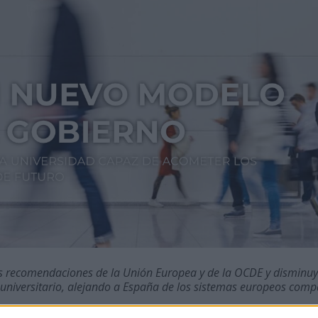
as recomendaciones de la Unión Europea y de la OCDE y disminuye
 universitario, alejando a España de los sistemas europeos comp