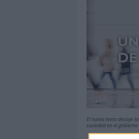
El nuevo texto desoye l
sociedad en el gobierno