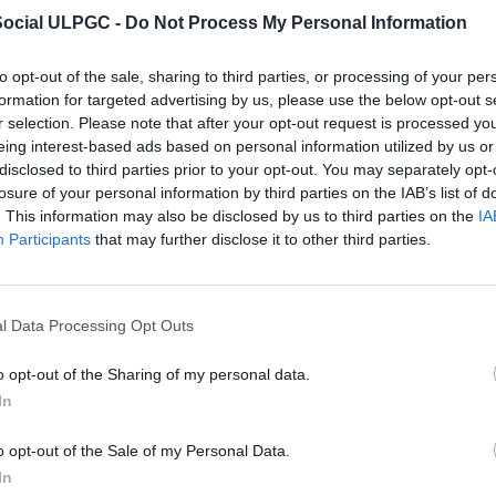
Social ULPGC -
Do Not Process My Personal Information
 la Conferencia de Consejos Sociales de las Universidades E
o anteproyecto de Ley Orgánica del Sistema Universitario (
to opt-out of the sale, sharing to third parties, or processing of your per
rsidades “es una oportunidad perdida y nos aleja de los sis
formation for targeted advertising by us, please use the below opt-out s
r selection. Please note that after your opt-out request is processed y
eing interest-based ads based on personal information utilized by us or
ina a los Consejos Sociales de todas las universidades públic
idades privadas-
el texto disminuye la participación de la
disclosed to third parties prior to your opt-out. You may separately opt-
io
y es un paso atrás en la definición de las competencias de
losure of your personal information by third parties on the IAB’s list of
. This information may also be disclosed by us to third parties on the
IA
do por el Ministerio que encabeza Joan Subirats
sigue sin a
Participants
that may further disclose it to other third parties.
nda del actual modelo de gobernanza universitaria par
 operativa e institucional
y no refleja las directrices mar
enciales, como sería un cambio en el modelo de gobierno un
España a las Instituciones de Educación Superior de Europa
.
l Data Processing Opt Outs
sidad la definición de los criterios de elección de rector y e
 alternativas, como contemplaba el primer borrador del ante
o opt-out of the Sharing of my personal data.
In
nternacionales están caracterizados por la
intervención de
ternos a la universidad, en las responsabilidades de gest
o opt-out of the Sale of my Personal Data.
de la universidad, entre ellas la elección del rector por
In
 anteproyecto no fija ninguna postura al respecto y deja en