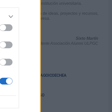
ales al amparo de la institución universitaria.
fomente el intercambio de ideas, proyectos y recursos,
ad, la sociedad y la empresa.
a ULPGC.
Sixto Martín
Presidente Asociación Alumni ULPGC
AINARA IRIGOYEN ZARRAGOICOECHEA
esidenta
CARMEN MARTÍN AFONSO
ria