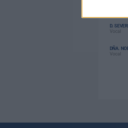
D. AYOZ
Tesorero
D. SEVE
Vocal
DÑA. NO
Vocal