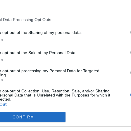
 lazos de unión entre diferentes sectores económicos y profesion
s a ser esa ‘tela de araña’ que aúne objetivos comunes y que 
l Data Processing Opt Outs
ar ese círculo tan necesario de colaboración entre la Universid
o opt-out of the Sharing of my personal data.
n bienvenidos a esta Asociación de Antiguos Estudiantes de l
In
o opt-out of the Sale of my Personal Data.
In
to opt-out of processing my Personal Data for Targeted
ing.
DIRECTIVA
In
O MARTÍN FUENTES
DÑA. 
o opt-out of Collection, Use, Retention, Sale, and/or Sharing
te
Vicepr
ersonal Data that Is Unrelated with the Purposes for which it
lected.
Out
E RODRÍGUEZ DÍAZ
DÑA. 
idente
Secreta
CONFIRM