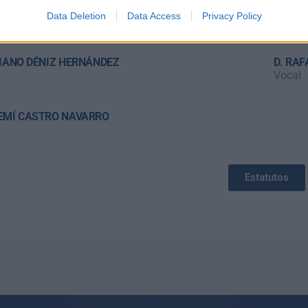
E CASTRO ALONSO
DÑA. 
Data Deletion
Data Access
Privacy Policy
Vocal
RIANO DÉNIZ HERNÁNDEZ
D. RA
Vocal
EMÍ CASTRO NAVARRO
Estatutos