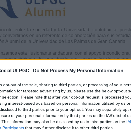
ínculo entre la sociedad y la Universidad, contribuir al pre
 convertirnos en un referente de colaboración para sus estudian
ón Alumni de la Universidad de Las Palmas de Gran Canaria.
nzamos esta ilusionante andadura, con el apoyo incondicional 
 convencimiento de que desde una asociación de antiguos e
vas y promover la colaboración para que los titulados de esta
Social ULPGC -
nes en el mundo laboral. Pero también nacemos con la vocación 
Do Not Process My Personal Information
al de las islas con la Universidad, para crecer juntos.
to opt-out of the sale, sharing to third parties, or processing of your per
 titulados, formados en la ULPGC, ejercen en la actualidad un 
formation for targeted advertising by us, please use the below opt-out s
vo. Muchos de ellos son auténticos líderes sociales y dese
r selection. Please note that after your opt-out request is processed y
. Todos ellos son, en definitiva, el talento que nos debe uni
eing interest-based ads based on personal information utilized by us or
ociedad que la impulsó hace ya 30 años.
disclosed to third parties prior to your opt-out. You may separately opt-
losure of your personal information by third parties on the IAB’s list of
 Asociación Alumni de la ULPGC asumimos el empeño de que e
. This information may also be disclosed by us to third parties on the
IA
egión. De este modo, nuestra actividad se centrará en la difusi
Participants
that may further disclose it to other third parties.
ial, pero también en estimular iniciativas que promuevan la