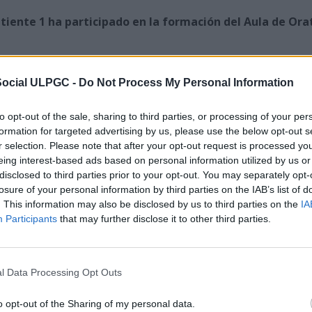
atiente 1 ha participado en la formación del Aula de Or
Social ULPGC -
Do Not Process My Personal Information
ente 2
to opt-out of the sale, sharing to third parties, or processing of your per
y apellidos del debatiente 2
*
formation for targeted advertising by us, please use the below opt-out s
r selection. Please note that after your opt-out request is processed y
eing interest-based ads based on personal information utilized by us or
disclosed to third parties prior to your opt-out. You may separately opt-
asaporte del debatiente 2
*
losure of your personal information by third parties on the IAB’s list of
. This information may also be disclosed by us to third parties on the
IA
Participants
that may further disclose it to other third parties.
idad en la que estudia el debatiente 2
*
l Data Processing Opt Outs
o opt-out of the Sharing of my personal data.
en el que estudia el debatiente 2 del equipo
*