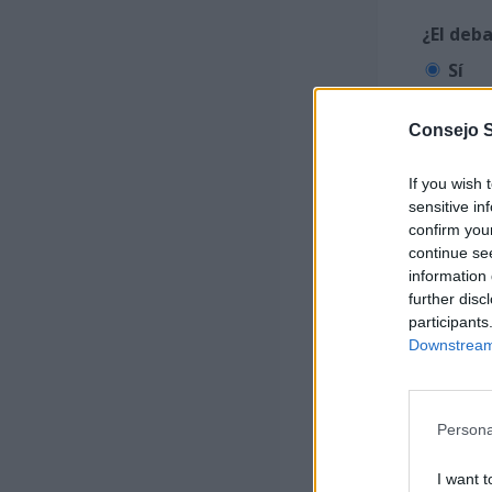
¿El deb
Sí
No
Consejo 
Debati
If you wish 
Nombre 
sensitive in
confirm you
continue se
information 
DNI / P
further disc
participants
Downstream 
Univers
Persona
I want t
Centro 