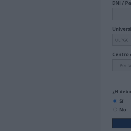
DNI / P
Univers
Centro 
¿El deb
Sí
No