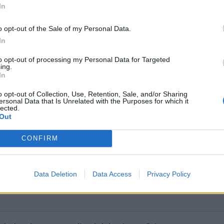
In
o opt-out of the Sale of my Personal Data.
In
to opt-out of processing my Personal Data for Targeted
atiente 2 ha participado en la formación del Aula de Or
ing.
In
o opt-out of Collection, Use, Retention, Sale, and/or Sharing
ersonal Data that Is Unrelated with the Purposes for which it
lected.
ente 3
Out
y apellidos del debatiente 3
*
CONFIRM
Data Deletion
Data Access
Privacy Policy
asaporte del debatiente 3
*