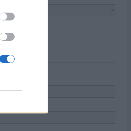
atoria de la ULPGC?
*