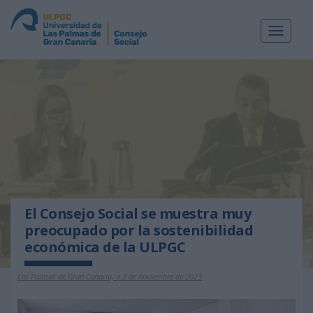
Toggle
navigat
El Consejo Social se muestra muy
preocupado por la sostenibilidad
económica de la ULPGC
Las Palmas de Gran Canaria, a 2 de noviembre de 2023