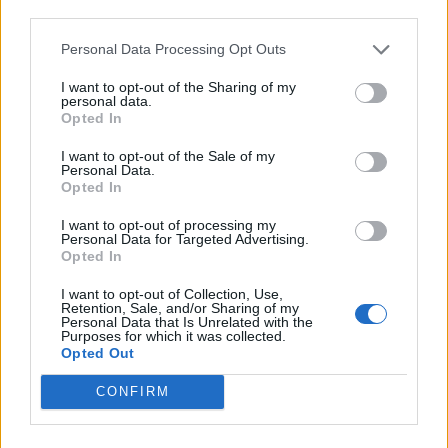
third parties.
Personal Data Processing Opt Outs
Entre las actuaciones más destacadas, Tristán
resaltó la reunión urgente, el 7 de agosto, de la
I want to opt-out of the Sharing of my
Comisión Permanente para aprobar la concesión de
personal data.
dos suplementos de crédito y un crédito
Opted In
extraordinario. Esta reunión se celebró para dar
continuidad a la ejecución de determinados
I want to opt-out of the Sale of my
proyectos POMAC, INTERREG Y ERASMUS PLUS en
Personal Data.
Opted In
2023, financiados por el Fondo Europeo de
Desarrollo Regional (FEDER).
I want to opt-out of processing my
Personal Data for Targeted Advertising.
Opted In
Se refirió también a la reunión mantenida, el 20 de
I want to opt-out of Collection, Use,
Retention, Sale, and/or Sharing of my
septiembre, con el presidente de la Audiencia de
Personal Data that Is Unrelated with the
Cuentas de Canarias, Pedro Pacheco, en la que se
Purposes for which it was collected.
comentaron extremos relacionados con la función
Opted Out
auditora del SCI y la necesidad de tender hacia una
auditoría única.
CONFIRM