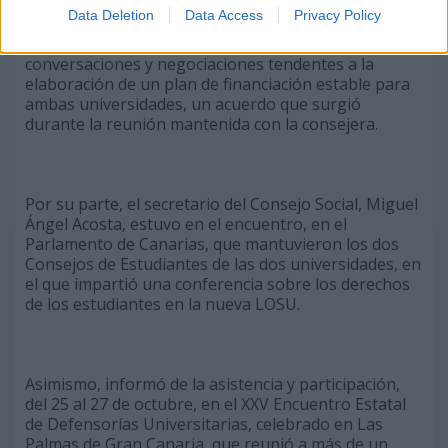
Data Deletion
Data Access
Privacy Policy
Ángel Tristán anunció que el Gobierno de Canarias
ha decidido integrar a los consejos sociales en las
conversaciones y negociaciones tendentes a la
elaboración de un plan de financiación estable para
ambas universidades, un acuerdo que surgió
durante la reunión mantenida con la consejera.
Por su parte, el secretario del Consejo Social, Miguel
Ángel Acosta, estuvo en el encuentro, en el
Parlamento de Canarias, que mantuvieron los dos
Consejos de Estudiantes de las dos universidades, en
el que impartió una conferencia sobre los derechos
de los estudiantes en la nueva LOSU.
Asimismo, informó de la asistencia y participación,
del 25 al 27 de octubre, en el XXV Encuentro Estatal
de Defensorías Universitarias, celebrado en Las
Palmas de Gran Canaria, que reunió a más de un