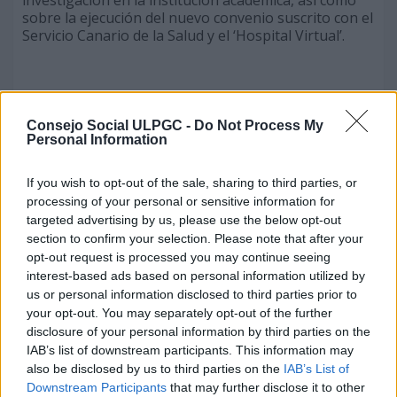
investigación en la institución académica, así como
sobre la ejecución del nuevo convenio suscrito con el
Servicio Canario de la Salud y el ‘Hospital Virtual’.
Consejo Social ULPGC -
Do Not Process My
Personal Information
Informe del presidente del Consejo Social
If you wish to opt-out of the sale, sharing to third parties, or
processing of your personal or sensitive information for
targeted advertising by us, please use the below opt-out
section to confirm your selection. Please note that after your
Ángel Tristán recordó que en 2018, el Pleno el
opt-out request is processed you may continue seeing
Consejo Social aprobó por unanimidad dirigirse al
interest-based ads based on personal information utilized by
Ayuntamiento de Las Palmas de Gran Canaria para
us or personal information disclosed to third parties prior to
poner el nombre de ‘Rector Rubio Royo’, primer
your opt-out. You may separately opt-out of the further
rector de la ULPGC, a la avenida principal del Campus
disclosure of your personal information by third parties on the
de Tafira. Una solicitud que, cinco años después,
IAB’s list of downstream participants. This information may
sigue pendiente de las gestiones de la nueva
also be disclosed by us to third parties on the
IAB’s List of
Corporación municipal.
Downstream Participants
that may further disclose it to other