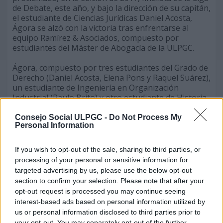
de Debate, este año, y bajo la dirección de su capitán,
el estudiante de Ciencias Jurídicas Daniel Acosta,
Ágora se alzó con la victoria tras enfrentarse al
equipo Ramírez & Asociados, compuesto por
estudiantes del Máster de Abogacía de la ULPGC.
Ágora, compuesto por tres estudiantes del Grado de
Derecho (Daniel Acosta, Elena Pons y Raquel Suárez),
un estudiante de Ingeniería en Organización
Industrial (Paulo Brito) y otro estudiante de Historia,
Adrián Santana, consiguió ser el equipo ganador el
pasado viernes en la Facultad de Ciencias
Consejo Social ULPGC -
Do Not Process My
Personal Information
Económicas y Empresariales en una intensa final en
la que se debatió un tema de gran actualidad,
propuesto por el Consejo Social de la ULPGC,
If you wish to opt-out of the sale, sharing to third parties, or
principal impulsor de esta iniciativa: “¿Debe España
processing of your personal or sensitive information for
mantener como forma de gobierno la monarquía
targeted advertising by us, please use the below opt-out
parlamentaria?”. Todos los miembros de este equipo
section to confirm your selection. Please note that after your
ganador han coincidido en los distintos talleres de
opt-out request is processed you may continue seeing
oratoria organizados desde la Sociedad de Debate de
interest-based ads based on personal information utilized by
la ULPGC.
us or personal information disclosed to third parties prior to
your opt-out. You may separately opt-out of the further