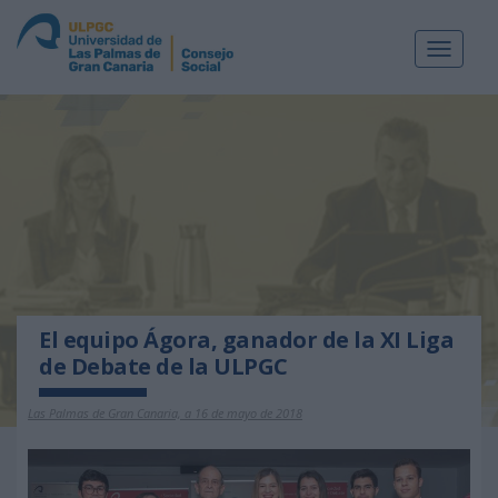
Toggle
navigat
El equipo Ágora, ganador de la XI Liga
de Debate de la ULPGC
Las Palmas de Gran Canaria, a 16 de mayo de 2018