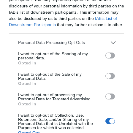
Por otro lado, el estudiante Bruno Ramírez, capitán
disclosure of your personal information by third parties on the
del equipo finalista Ramírez & Asociados, fue elegido
IAB’s list of downstream participants. This information may
como ‘Mejor Orador’ de esta edición, que contó con
also be disclosed by us to third parties on the
IAB’s List of
la presencia del Presidente del Consejo Social de la
Downstream Participants
that may further disclose it to other
ULPGC, Ángel Tristán; y de la Vicerrectora de
third parties.
Comunicación y Proyección Social de la ULPGC, María
Jesús Domínguez.
Personal Data Processing Opt Outs
En esta nueva edición han participado en la Liga de
I want to opt-out of the Sharing of my
Debate diez equipos de estudiantes de la ULPGC que
personal data.
se han enfrentado en un torneo dialéctico donde el
Opted In
arte de la oratoria, la argumentación y el trabajo en
equipo han sido los principales protagonistas.
I want to opt-out of the Sale of my
Personal Data.
Opted In
A lo largo de una semana se desarrolló esta
undécima edición en la que participaron cincuenta
I want to opt-out of processing my
estudiantes de la ULPGC que se conformaron en diez
Personal Data for Targeted Advertising.
equipos, y cuyo principal objetivo era fomentar entre
Opted In
los universitarios el diálogo y la confrontación de
ideas en público a partir de un trabajo en equipo de
I want to opt-out of Collection, Use,
Retention, Sale, and/or Sharing of my
búsqueda de información y análisis sobre la temática
Personal Data that Is Unrelated with the
a debatir.
Purposes for which it was collected.
Opted Out