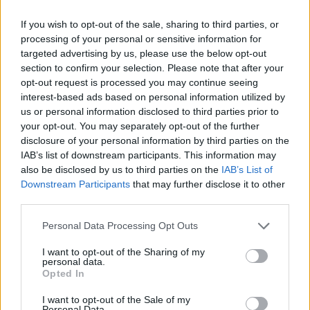
de Canarias, Carlos Guitián,
con el objetivo de
estrechar lazos de colaboración entre la Agencia
If you wish to opt-out of the sale, sharing to third parties, or
Nacional y el propio Consejo Social. Además, el
processing of your personal or sensitive information for
Director de la ANECA explicará a los miembros del
targeted advertising by us, please use the below opt-out
Pleno la importancia del
proceso de seguimiento y
section to confirm your selection. Please note that after your
acreditación
que se ha iniciado en España para
opt-out request is processed you may continue seeing
todas las enseñanzas universitarias oficiales, y que
garantiza la continuidad y calidad de los grados
interest-based ads based on personal information utilized by
implantados en el marco del nuevo Espacio Europeo
us or personal information disclosed to third parties prior to
de Educación Superior.
your opt-out. You may separately opt-out of the further
disclosure of your personal information by third parties on the
La Sesión Plenaria será a puerta cerrada, y se
IAB’s list of downstream participants. This information may
permitirá el acceso a los medios de comunicación
also be disclosed by us to third parties on the
IAB’s List of
audiovisuales y gráficos para que tomen imágenes al
Downstream Participants
that may further disclose it to other
inicio del Pleno.
third parties.
Tras la finalización del Pleno, de
11.30 a 12.00 horas
,
Personal Data Processing Opt Outs
el
Presidente del Consejo Social de la ULPGC, el
Rector de la ULPGC y el Director de la ANECA
I want to opt-out of the Sharing of my
personal data.
atenderán a los medios de comunicación que lo
Opted In
deseen.
I want to opt-out of the Sale of my
Posteriormente, a las
12.00 horas
, el Consejo Social
Personal Data.