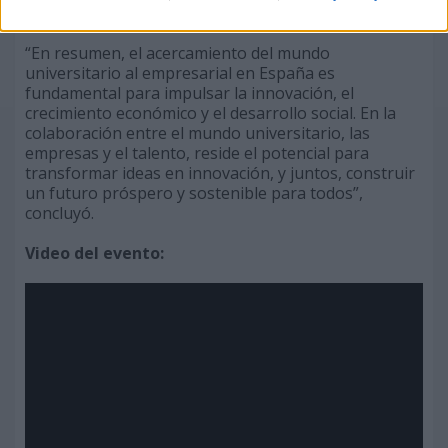
económico del país”.
“En resumen, el acercamiento del mundo
universitario al empresarial en España es
fundamental para impulsar la innovación, el
crecimiento económico y el desarrollo social. En la
colaboración entre el mundo universitario, las
empresas y el talento, reside el potencial para
transformar ideas en innovación, y juntos, construir
un futuro próspero y sostenible para todos”,
concluyó.
Video del evento: