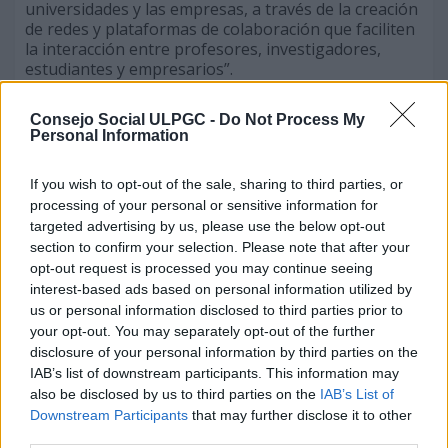
universidades y las empresas, a través de la creación
de redes y plataformas de colaboración que faciliten
la interacción entre profesores, investigadores,
estudiantes y empresarios”.
Abogó porque las universidades “adapten sus
Consejo Social ULPGC -
Do Not Process My
programas educativos para satisfacer las
Personal Information
necesidades y demandas del mercado laboral, lo que
implica trabajar en estrecha colaboración con las
If you wish to opt-out of the sale, sharing to third parties, or
empresas para identificar las habilidades y
processing of your personal or sensitive information for
competencias que son más valoradas en el ámbito
targeted advertising by us, please use the below opt-out
empresarial y asegurarse de que los planes de
estudio las incluyan.”
section to confirm your selection. Please note that after your
opt-out request is processed you may continue seeing
En este sentido se refirió también a la participación
interest-based ads based on personal information utilized by
de las organizaciones empresariales en la
us or personal information disclosed to third parties prior to
actualización del diseño curricular de grados y
your opt-out. You may separately opt-out of the further
posgrados “prestando más atención a la definición
disclosure of your personal information by third parties on the
de los perfiles profesionales de cada titulación” y que
IAB’s list of downstream participants. This information may
se generen estrategias “para que estos perfiles
also be disclosed by us to third parties on the
IAB’s List of
profesionales respondan a los cambios que la
Downstream Participants
that may further disclose it to other
sociedad del conocimiento genera con rapidez”.
third parties.