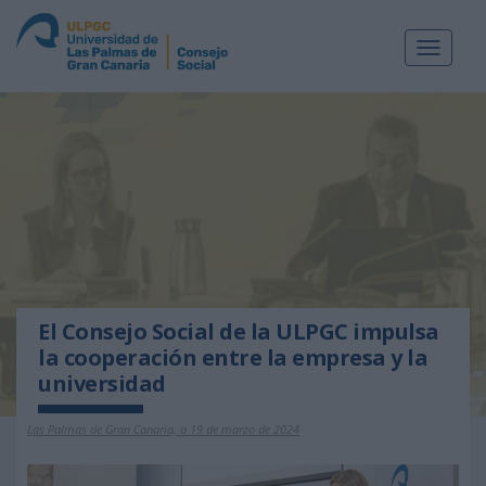
Toggle
navigat
El Consejo Social de la ULPGC impulsa
la cooperación entre la empresa y la
universidad
Las Palmas de Gran Canaria, a 19 de marzo de 2024