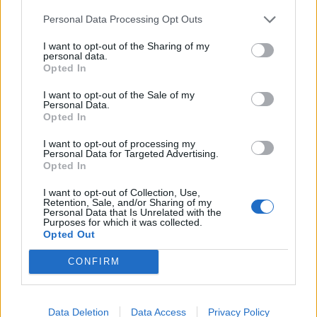
Entre otros importantes aspectos, consideró
Personal Data Processing Opt Outs
“necesario fomentar una cultura emprendedora en
el ámbito universitario”. “Esto implica promover el
I want to opt-out of the Sharing of my
espíritu empresarial entre los estudiantes y
personal data.
Opted In
proporcionarles el apoyo y los recursos necesarios
para convertir sus ideas en proyectos empresariales
I want to opt-out of the Sale of my
viables”, mencionó.
Personal Data.
Opted In
Para resumir gráficamente la necesidad de que
universidad y empresa trabajen en estrecha
I want to opt-out of processing my
Personal Data for Targeted Advertising.
cooperación, a través de un marco sistémico de
Opted In
colaboración, Juan Carlos Tejeda señaló que el texto
de la Ley Orgánica 2/2023, de 22 de marzo, del
I want to opt-out of Collection, Use,
Sistema Universitario (LOSU) sólo menciona el
Retention, Sale, and/or Sharing of my
término “empresa” en una sola ocasión, frente a las
Personal Data that Is Unrelated with the
Purposes for which it was collected.
253 referencias encontradas en el texto de la Ley
Opted Out
Orgánica 3/2022, de 31 de marzo, de Ordenación e
Integración de la Formación Profesional (LOIFP). En
CONFIRM
este contexto se refirió al distanciamiento entre el
mundo universitario y el empresarial, que “dificulta la
transición de los estudiantes al mercado laboral y
limita el potencial de innovación y crecimiento
Data Deletion
Data Access
Privacy Policy