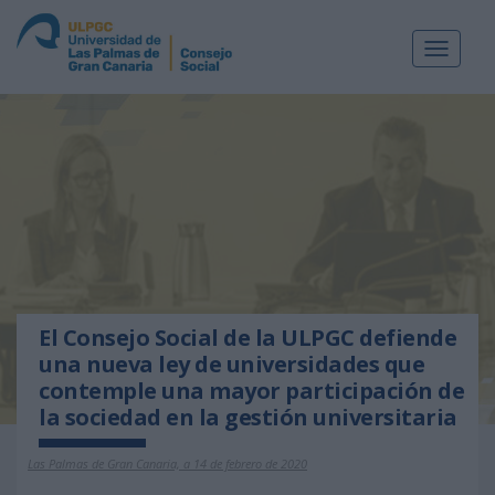
Toggle
navigat
El Consejo Social de la ULPGC defiende
una nueva ley de universidades que
contemple una mayor participación de
la sociedad en la gestión universitaria
Las Palmas de Gran Canaria, a 14 de febrero de 2020