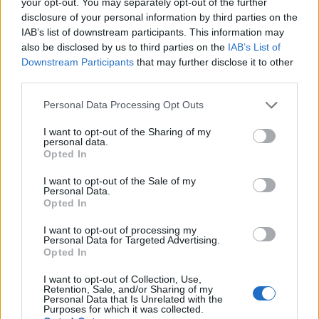
your opt-out. You may separately opt-out of the further
educación superior en el siglo XXI”, y para ello
disclosure of your personal information by third parties on the
solicitan, en apoyo a la CCS, “valentía, generosidad y
IAB’s list of downstream participants. This information may
grandeza de miras de nuestros políticos para dejar
atrás cuestiones partidistas e impulsar una reforma
also be disclosed by us to third parties on the
IAB’s List of
estructural del actual modelo de gobierno de la
Downstream Participants
that may further disclose it to other
universidad pública, inadecuado para acometer los
third parties.
retos de futuro, tal y como ponen de relieve estudios
e informes realizados”.
Personal Data Processing Opt Outs
I want to opt-out of the Sharing of my
Desde la CCS se ha solicitado al nuevo Ministro de
personal data.
Universidades, Manuel Castells, que en esta
Opted In
legislatura se dé respuesta a la petición presentada
en el Congreso de los Diputados en el año 2018 por
I want to opt-out of the Sale of my
la Conferencia de Rectores Españoles, la Conferencia
Personal Data.
Opted In
de Consejos Sociales, Cámara de Comercio de
España y organizaciones sindicales y empresariales,
I want to opt-out of processing my
para abrir un proceso conducente a la elaboración y
Personal Data for Targeted Advertising.
aprobación de una nueva Ley de Universidades que
Opted In
cuente con un amplio consenso y con la participación
activa de todos los agentes implicados.
I want to opt-out of Collection, Use,
Retention, Sale, and/or Sharing of my
Personal Data that Is Unrelated with the
El Comité Ejecutivo de la CCS, celebrado hoy en la
Purposes for which it was collected.