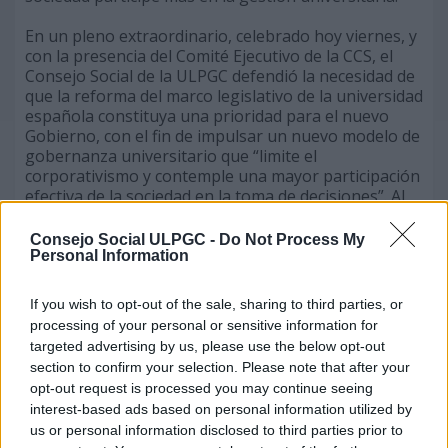
En un pleno extraordinario, celebrado hoy viernes, y
con la presencia del Comité Ejecutivo de la CCS, el
Consejo Social de la ULPGC defendió la necesidad de
que la reforma del marco legislativo de la universidad
española constituya una prioridad para el nuevo
Gobierno, con el fin de impulsar un nuevo modelo de
gobernanza universitario que “limite el
corporativismo y contemple una mayor participación
efectiva de la sociedad en la toma de decisiones”. Al
mismo tiempo, reclaman, junto a la CCS, “un
aumento de la autonomía universitaria con un
Consejo Social ULPGC -
Do Not Process My
reforzamiento en la rendición de cuentas; una mayor
Personal Information
flexibilidad en la contratación del personal docente e
investigador (PDI); así como órganos de gobierno
If you wish to opt-out of the sale, sharing to third parties, or
más ágiles y una separación de las
processing of your personal or sensitive information for
responsabilidades académicas de las de gestión”.
targeted advertising by us, please use the below opt-out
section to confirm your selection. Please note that after your
El pleno del Consejo Social de la ULPGC, órgano de
opt-out request is processed you may continue seeing
representación social en la Universidad, defendió
interest-based ads based on personal information utilized by
que la universidad española debe dar “una respuesta
us or personal information disclosed to third parties prior to
adecuada a las exigencias de un servicio público de