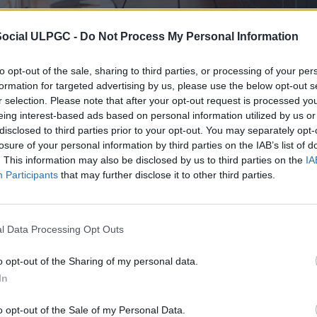
Social ULPGC -
Do Not Process My Personal Information
to opt-out of the sale, sharing to third parties, or processing of your per
o del Consejo Social de la Universidad de Las Palmas de Gra
formation for targeted advertising by us, please use the below opt-out s
a aprobado la implantación de dos nuevos títulos que se su
r selection. Please note that after your opt-out request is processed y
a para el próximo curso 2024/2025.
eing interest-based ads based on personal information utilized by us or
disclosed to third parties prior to your opt-out. You may separately opt-
ejo Social ha dado el visto bueno al Grado en Psicología, una
losure of your personal information by third parties on the IAB’s list of
ada. La propuesta persigue como objetivo desarrollar en l
. This information may also be disclosed by us to third parties on the
IA
que les permitan comprender, interpretar, analizar y expli
ar e intervenir en el ámbito individual y social para promove
Participants
that may further disclose it to other third parties.
 se impartirá de forma online a través de la Estructura de T
l Data Processing Opt Outs
l de 240 créditos ECTS, distribuidos en asignaturas básicas,
adémicas externas y el trabajo fin de titulación. Los estudia
imientos en áreas como evaluación psicológica, diagnóstico
o opt-out of the Sharing of my personal data.
ción de trastornos mentales y emocionales, entre otros asp
In
o opt-out of the Sale of my Personal Data.