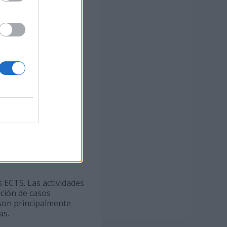
s campos de la
cología educativa,
tudiantes obtener una
reparan para trabajar
tario en Bioética y
 Canaria y la
octorado y Estudios de
 de Medicina y
 el ámbito de la salud
echos de las personas
s ECTS. Las actividades
ución de casos
 son principalmente
as.