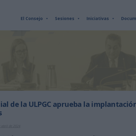
El Consejo
Sesiones
Iniciativas
Docum
cial de la ULPGC aprueba la implantació
s
 abril de 2024