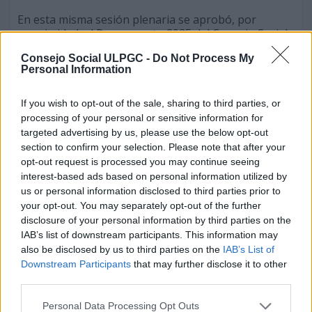
En esta misma sesión plenaria se aprobó, por
unanimidad, el Presupuesto 2025 del Consejo Social,
que alcanza los 732.654 euros, lo que supone un
Consejo Social ULPGC -
Do Not Process My
incremento del 2,67% respecto a 2024, motivado por
Personal Information
el aumento de la aportación financiera procedente
de los recursos propios de la ULPGC, que en esta
ocasión es 282.654 euros, a los que se suman los
If you wish to opt-out of the sale, sharing to third parties, or
450.000 euros asignados en los Presupuestos
processing of your personal or sensitive information for
Generales de la Comunidad Autónoma de Canarias.
targeted advertising by us, please use the below opt-out
Esta dotación financiera permitirá al Consejo Social,
section to confirm your selection. Please note that after your
este año 2025, desarrollar un plan de actuación
opt-out request is processed you may continue seeing
“ambicioso” que refuerza el papel de este órgano
interest-based ads based on personal information utilized by
universitario de supervisión económica, gobernanza
us or personal information disclosed to third parties prior to
participativa y proyección social de la ULPGC.
your opt-out. You may separately opt-out of the further
disclosure of your personal information by third parties on the
El Secretario General del Consejo Social, Miguel
IAB’s list of downstream participants. This information may
Ángel Acosta, anunció a los miembros del pleno que
also be disclosed by us to third parties on the
IAB’s List of
el año 2025 “marcará un hito importante en el
Downstream Participants
that may further disclose it to other
ámbito universitario de Canarias con la previsible
third parties.
entrada en vigor de la nueva Ley de Consejos
Sociales y la Coordinación del Sistema Universitario
Personal Data Processing Opt Outs