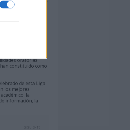
ormulario que debe ser
ormen el equipo. En
s de competición que
o hasta el 29 de
en la Sociedad de
desde hace más de diez
 fomentar entre los
ción de ideas en
ilidades oratorias,
e han constituido como
lebrado de esta Liga
en los mejores
 académico, la
de información, la
SIGUIENTE