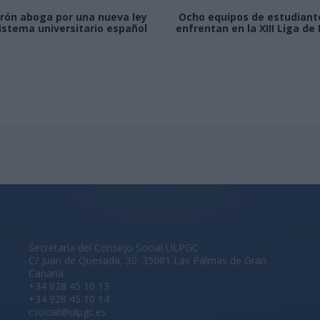
rón aboga por una nueva ley
Ocho equipos de estudiante
istema universitario español
enfrentan en la XIII Liga d
Secretaría del Consejo Social ULPGC
C/ Juan de Quesada, 30. 35001 Las Palmas de Gran
Canaria
+34 928 45 10 13
+34 928 45 10 14
csocial@ulpgc.es