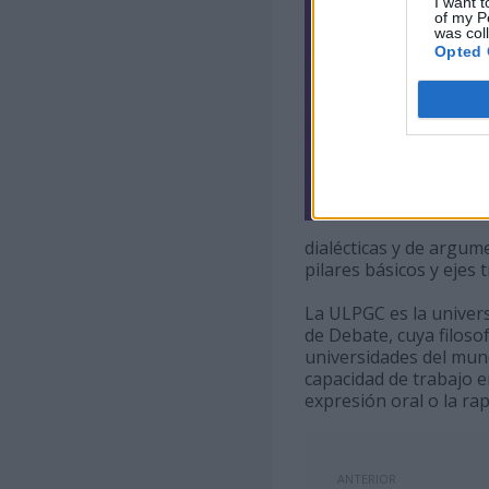
I want t
of my P
was col
Opted 
dialécticas y de argum
pilares básicos y ejes
La ULPGC es la univer
de Debate, cuya filoso
universidades del mund
capacidad de trabajo e
expresión oral o la rap
ANTERIOR