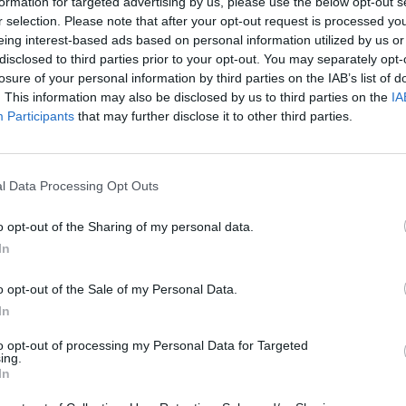
formation for targeted advertising by us, please use the below opt-out s
r selection. Please note that after your opt-out request is processed y
eing interest-based ads based on personal information utilized by us or
disclosed to third parties prior to your opt-out. You may separately opt-
losure of your personal information by third parties on the IAB’s list of
. This information may also be disclosed by us to third parties on the
IA
Participants
that may further disclose it to other third parties.
, que se celebrará del 10 al 13 de diciembre, los estudi
umentos e ideas sobre un tema de actualidad: “¿Es la lu
l Data Processing Opt Outs
una prioridad para la sociedad española?”
o opt-out of the Sharing of my personal data.
de la ULPGC y el Consejo Social de la ULPGC han abierto el 
de la Universidad grancanaria para participar en la 13ª Lig
In
elebrará del 10 al 13 de diciembre en el edificio de Ciencias 
LPGC, ubicado en el Campus de Tafira.
o opt-out of the Sale of my Personal Data.
In
En esta nueva edición, la segunda que se organiza 
nuevo tema de actualidad en torno al que deben de
to opt-out of processing my Personal Data for Targeted
dialécticamente los equipos de estudiantes inscritos 
ing.
In
de género una prioridad para la sociedad española?”
los equipos deberán realizarse a través de la
págin