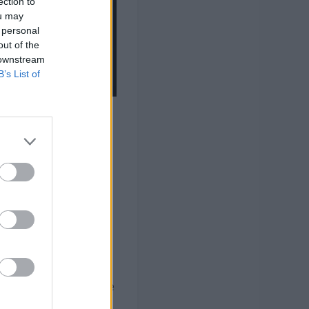
ection to
ou may
 personal
out of the
 downstream
B’s List of
antes debatirán y
cha contra la
plazo de inscripción
a ULPGC de Debate
Económicas y
este año 2019, el
batir y enfrentarse
será: “¿Es la violencia
. Las inscripciones de
a web del Consejo