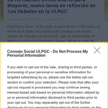
Mayores, nuevo tema de reflexión en
‘Los Debates en la ULPGC’
Las Palmas de Gran Canaria, a 12 de junio de 2014
El próximo lunes, 16 de junio, a partir de las 17.00 horas, se
emite en la Radio Autonómica de Canarias una nueva
edición de ‘Debates en la ULPGC’, que se retransmite en
directo a todo el Archipiélago canario, desde la sede del
Consejo Social de la ULPGC, a través del programa Roscas
y Cotufas.
Consejo Social ULPGC -
Do Not Process My
Personal Information
La innovación del sector turístico en
If you wish to opt-out of the sale, sharing to third parties, or
Canarias, nuevo tema de reflexión de
processing of your personal or sensitive information for
‘Los Debates en la ULPGC’
targeted advertising by us, please use the below opt-out
section to confirm your selection. Please note that after your
Las Palmas de Gran Canaria, a 25 de abril de 2014
opt-out request is processed you may continue seeing
El próximo lunes, 28 de abril, a partir de las 17.00 horas, se
interest-based ads based on personal information utilized by
emite en la Radio Autonómica de Canarias una nueva
us or personal information disclosed to third parties prior to
edición de ‘Debates en la ULPGC’, que se retransmite en
your opt-out. You may separately opt-out of the further
directo a todo el Archipiélago canario, desde la sede del
disclosure of your personal information by third parties on the