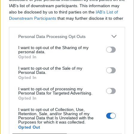
Consejo Social de la ULPGC, a través del programa Roscas
IAB’s list of downstream participants. This information may
y Cotufas.
also be disclosed by us to third parties on the
IAB’s List of
Downstream Participants
that may further disclose it to other
El Régimen Económico y Fiscal de
third parties.
Canarias, en ‘Los Debates en la ULPGC’
Personal Data Processing Opt Outs
Las Palmas de Gran Canaria, a 23 de marzo de 2014
I want to opt-out of the Sharing of my
Se trata del cuarto programa que se realiza desde la Sede
personal data.
del Consejo Social de la ULPGC. En el debate del día
Opted In
participarán los profesores de la ULPGC Sonia Mauricio y
Luis Miguel Blasco, junto con Salvador Miranda y Antonio
I want to opt-out of the Sale of my
Rivero. El Viceconsejero de la Presidencia, Jorge Rodríguez,
Personal Data.
Opted In
será entrevistado previamente.
I want to opt-out of processing my
El presente y futuro de las energías
Personal Data for Targeted Advertising.
Opted In
renovables en Canarias, en ‘Los
Debates en la ULPGC’
I want to opt-out of Collection, Use,
Retention, Sale, and/or Sharing of my
Personal Data that Is Unrelated with the
Las Palmas de Gran Canaria, a 18 de febrero de 2014
Purposes for which it was collected.
El Consejo Social de la Universidad de Las Palmas de Gran
Opted Out
canaria acogió, por tercera vez, un nuevo ‘Debate en la