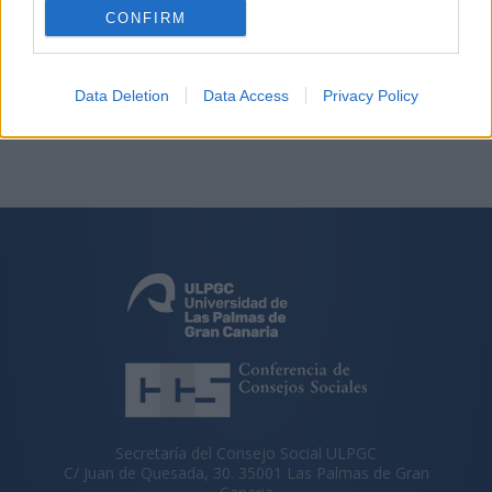
CONFIRM
ULPGC’, una iniciativa de comunicación que pretende
ofrecer a la sociedad canaria una nueva ventana a la
reflexión sobre temas de actualidad, con la presencia de
expertos universitarios.
Data Deletion
Data Access
Privacy Policy
Secretaría del Consejo Social ULPGC
C/ Juan de Quesada, 30. 35001 Las Palmas de Gran