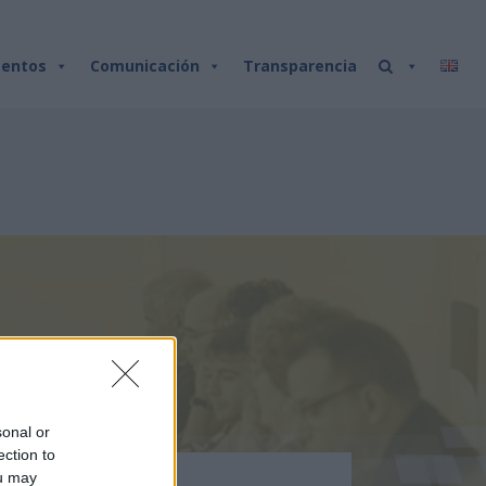
entos
Comunicación
Transparencia
sonal or
ection to
ou may