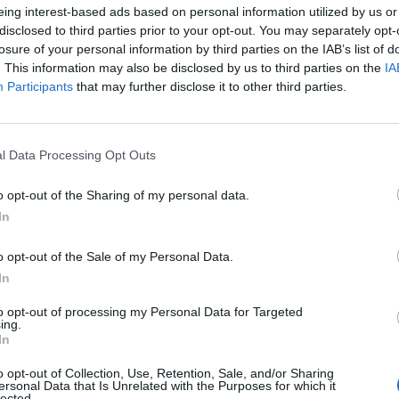
a la Liquidación del Presupuesto de la 
eing interest-based ads based on personal information utilized by us or
de estabilidad presupuestaria
disclosed to third parties prior to your opt-out. You may separately opt-
losure of your personal information by third parties on the IAB’s list of
. This information may also be disclosed by us to third parties on the
IA
Participants
that may further disclose it to other third parties.
 que la ULPGC no requirió de operaciones de endeudamiento para la f
ria previsto en el Real Decreto Ley de medidas urgentes de racionaliz
l Data Processing Opt Outs
o opt-out of the Sharing of my personal data.
In
a la Liquidación del Presupuesto de la 
o opt-out of the Sale of my Personal Data.
de estabilidad presupuestaria
In
to opt-out of processing my Personal Data for Targeted
ing.
 que la ULPGC no requirió de operaciones de endeudamiento para la f
In
ria previsto en el Real Decreto Ley 14/2012 de medidas urgentes de ra
o opt-out of Collection, Use, Retention, Sale, and/or Sharing
ersonal Data that Is Unrelated with the Purposes for which it
lected.