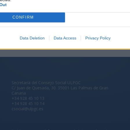
Out
CONFIRM
Data Deletion
Data Access
Privacy Policy
Secretaría del Consejo Social ULPGC
C/ Juan de Quesada, 30. 35001 Las Palmas de Gran
Canaria
+34 928 45 10 13
+34 928 45 10 14
csocial@ulpgc.es