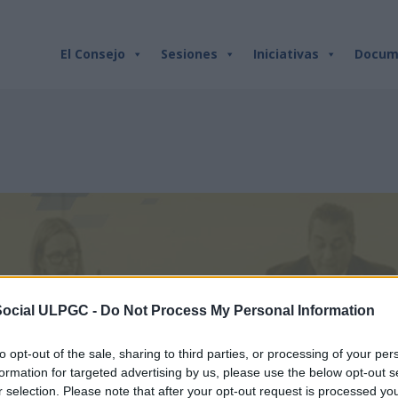
ETIQUETA:
LIQUIDACIÓN
El Consejo
Sesiones
Iniciativas
Docum
Social ULPGC -
Do Not Process My Personal Information
to opt-out of the sale, sharing to third parties, or processing of your per
formation for targeted advertising by us, please use the below opt-out s
r selection. Please note that after your opt-out request is processed y